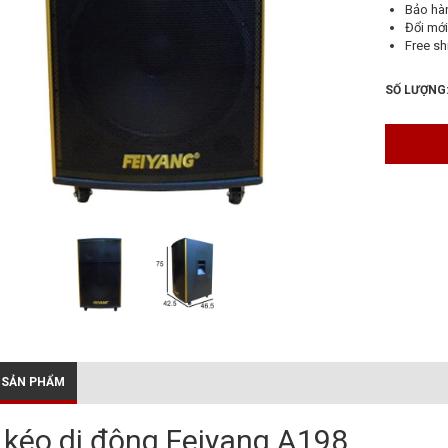
Bảo hà
Đổi mới
Free sh
SỐ LƯỢNG
 SẢN PHẨM
 kéo di động Feiyang A198