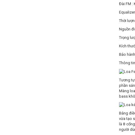
Đài FM :
Equalizer
Thời lượn
Nguồn đi
Trọng lượ
Kích thướ
Bảo hành
Thông ti
Tương tự
phần sán
Màng loa
bass khôn
Bảng điều
vừa tạo s
là 8 cổn
người dù