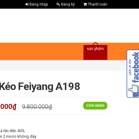
Đăng nhập
Đăng ký
Thanh toán
sản phẩm
 Kéo Feiyang A198
.000₫
9.800.000₫
CÒN HÀNG
á lên đến 40%.
m 2 micro không dây