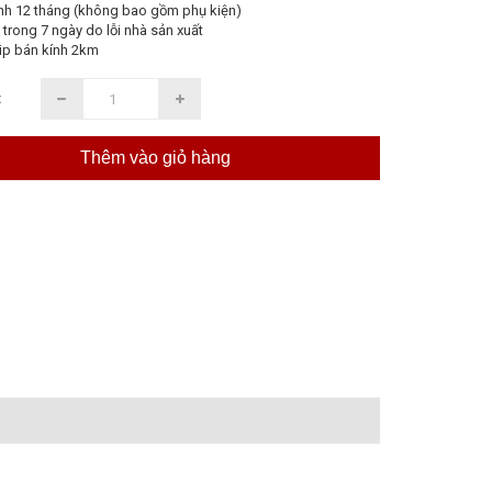
nh 12 tháng (không bao gồm phụ kiện)
 trong 7 ngày do lỗi nhà sản xuất
ip bán kính 2km
:
Thêm vào giỏ hàng