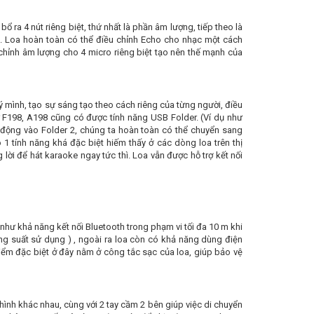
 ra 4 nút riêng biệt, thứ nhất là phần âm lượng, tiếp theo là
ho. Loa hoàn toàn có thể điều chỉnh Echo cho nhạc một cách
chỉnh âm lượng cho 4 micro riêng biệt tạo nên thế mạnh của
ý mình, tạo sự sáng tạo theo cách riêng của từng người, điều
 F198, A198 cũng có được tính năng USB Folder. (Ví dụ như
i động vào Folder 2, chúng ta hoàn toàn có thể chuyển sang
1 tính năng khá đặc biệt hiếm thấy ở các dòng loa trên thị
g lời để hát karaoke ngay tức thì. Loa vẫn được hỗ trợ kết nối
 như khả năng kết nối Bluetooth trong phạm vi tối đa 10 m khi
ông suất sử dụng ) , ngoài ra loa còn có khả năng dùng điện
Điểm đặc biệt ở đây nằm ở công tắc sạc của loa, giúp bảo vệ
hình khác nhau, cùng với 2 tay cầm 2 bên giúp việc di chuyển