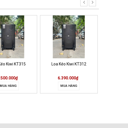
Kéo Kiwi KT315
Loa Kéo Kiwi KT312
Loa Kéo 
.500.000₫
6.390.000₫
4.500.000
MUA HÀNG
MUA HÀNG
MUA