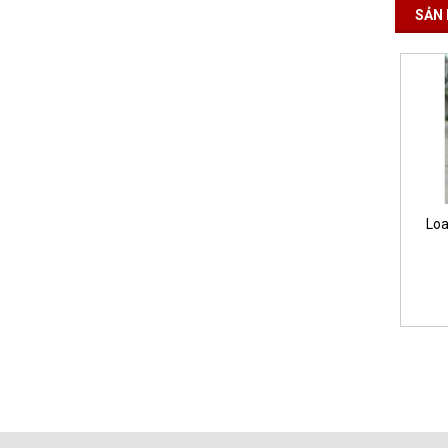
SẢN 
Loa Kéo Langting GD15-
Loa
41PRO
9.500.000₫
MUA HÀNG