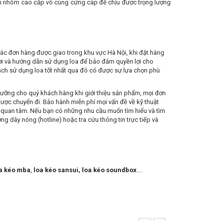
kim nhôm cao cấp vô cùng cứng cáp để chịu được trọng lượng
các đơn hàng được giao trong khu vực Hà Nội, khi đặt hàng
nơi và hướng dẫn sử dụng loa để bảo đảm quyền lợi cho
ách sử dụng loa tốt nhất qua đó có được sự lựa chọn phù
ỹ lưỡng cho quý khách hàng khi giới thiệu sản phẩm, mọi đơn
được chuyển đi. Bảo hành miễn phí mọi vấn đề về kỹ thuật
à quan tâm. Nếu bạn có những nhu cầu muốn tìm hiểu và tìm
dây nóng (hotline) hoặc tra cứu thông tin trực tiếp và
a kéo mba
,
loa kéo sansui
,
loa kéo soundbox
....