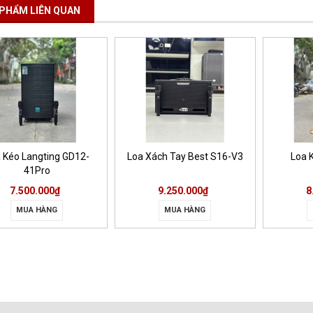
PHẨM LIÊN QUAN
 Kéo Langting GD12-
Loa Xách Tay Best S16-V3
Loa 
41Pro
7.500.000₫
9.250.000₫
8
MUA HÀNG
MUA HÀNG