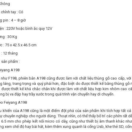
 Không
 chỉnh tay : Có
g pin : 4 – 8 giờ
ện : 220V hoặc bình ắc quy 12V
ng : 30 Kg
c : 75 x 42.5 x 46.5 cm
 : 12 tháng
n sản phẩm :
 như F198, phiên bản A198 cũng được làm với chất liệu thùng gỗ cao cấp, với
g láng, trang trọng và quý phái hơn, đặc biệt do được thiết kế bằng thùng gỗ
 được thiết kế khá chắc chắn khi được làm với chất liệu hợp kim nhôm cao cấ
g bị va đập hay trầy xước trong quá trình vận chuyển hay di chuyển.
 khiển của A198 cũng là một điểm đột phá của sản phẩm khi tích hợp tất cả c
ự chuyên nghiệp cho người dùng. Thoạt nhìn, có thể thấy bố trí các phím rất d
g 6.5 mm cho phép kết nối micro có dây, cũng như thiết bị âm thanh khác n
ng xem chế độ hay bài hát, kèm thêm xung quanh là cổng Usb, khe thẻ SD, cổng