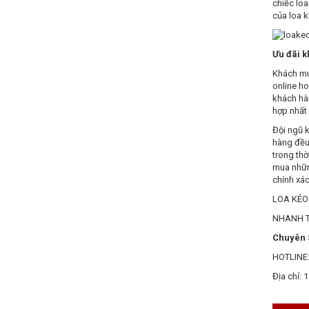
chiếc lo
của loa k
Ưu đãi k
Khách mua
online ho
khách hà
hợp nhất
Đội ngũ k
hàng đều 
trong thờ
mua nhữn
chính xá
LOA KÉO 
NHANH T
Chuyên S
HOTLINE:
Địa chỉ: 