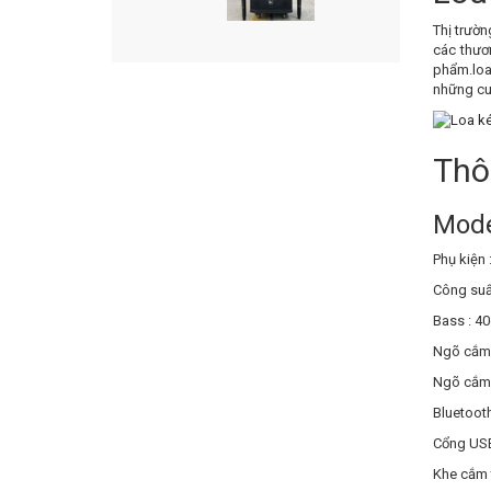
Thị trườn
các thươ
phẩm.loa
những cu
Thô
Mode
Phụ kiện 
Công suấ
Bass : 4
Ngõ cắm 
Ngõ cắm 
Bluetooth
Cổng US
Khe cắm 