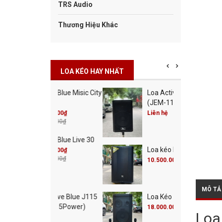
TRS Audio
Thương Hiệu Khác
LOA KÉO HAY NHẤT
Cột Blue Misic City
Loa Active Blue J112
0
(JEM-112Power)
00.000₫
Liên hệ
00.000₫
Cột Blue Live 30
Loa kéo Blue B3215
00.000₫
00.000₫
10.500.000₫
MÔ TẢ
 Active Blue J115
Loa Kéo Blue B155
M-115Power)
18.000.000₫
Loa
 hệ