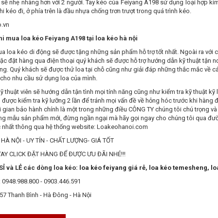
a sẽ nhẹ nhàng hơn với 2 người. Tay kéo của Feiyang A198 sử dụng loại hợp 
hi kéo đi, ở phía trên là đầu nhựa chống trơn trượt trong quá trình kéo.
hi mua loa kéo Feiyang A198 tại loa kéo hà nội
 loa kéo di động sẽ được tặng những sản phẩm hỗ trợ tốt nhất. Ngoài ra với 
ặc đặt hàng qua điện thoại quý khách sẽ được hỗ trợ hướng dẫn kỹ thuật tận 
ng. Quý khách sẽ được thử loa tại chỗ cũng như giải đáp những thắc mắc về c
 cho nhu cầu sử dụng loa của mình.
ỹ thuật viên sẽ hướng dẫn tận tình mọi tính năng cũng như kiểm tra kỹ thuật k
được kiểm tra kỹ lưỡng 2 lần để tránh mọi vấn đề về hỏng hóc trước khi hàng 
i gian bảo hành chính là một trong những điều CÔNG TY chúng tôi chú trọng v
g mẫu sản phẩm mới, đừng ngần ngại mà hãy gọi ngay cho chúng tôi qua đường 
c nhất thông qua hệ thống website: Loakeohanoi.com
HÀ NỘI - UY TÍN - CHẤT LƯỢNG- GIÁ TỐT
AY CLICK ĐẶT HÀNG ĐỂ ĐƯỢC ƯU ĐÃI NHÉ!!!
Ỉ và LẺ các dòng loa kéo:
loa kéo feiyang giá rẻ
,
loa kéo temesheng
,
lo
 0948.988.800 - 0903.446.591
157 Thanh Bình - Hà Đông - Hà Nội