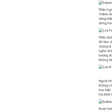
Phần ở gi
Treble v
riêng bi
dòng loa 
Phần dưới
đó làm c
chúng ta
nghe nhữ
trường đó
không dây
Ngoài nhữ
không có 
trực tiếp
loa khỏi 
Được tran