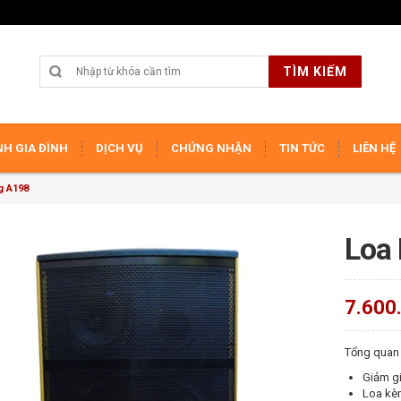
TÌM KIẾM
H GIA ĐÌNH
DỊCH VỤ
CHỨNG NHẬN
TIN TỨC
LIÊN HỆ
g A198
Loa
7.600
Tổng quan
Giảm gi
Loa kè