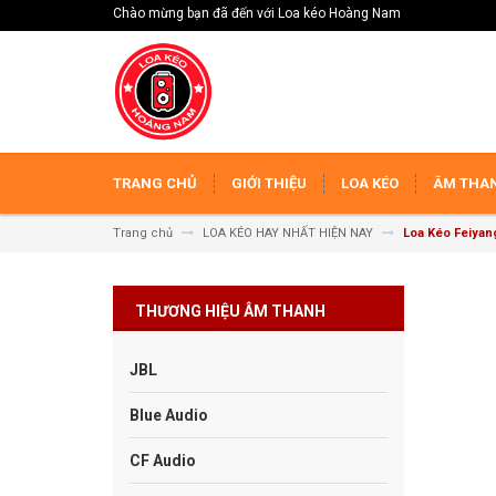
Chào mừng bạn đã đến với Loa kéo Hoàng Nam
TRANG CHỦ
GIỚI THIỆU
LOA KÉO
ÂM THAN
Trang chủ
LOA KÉO HAY NHẤT HIỆN NAY
Loa Kéo Feiyan
THƯƠNG HIỆU ÂM THANH
JBL
Blue Audio
CF Audio