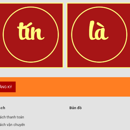
ĂNG KÝ
ách
Bản đồ
ách thanh toán
ách vận chuyển