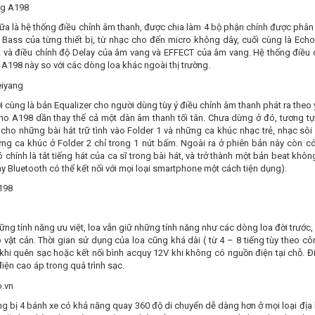
ữa là hệ thống điều chỉnh âm thanh, được chia làm 4 bộ phận chính được phân bổ
à Bass của từng thiết bị, từ nhạc cho đến micro không dây, cuối cùng là Ec
ệt và điều chỉnh độ Delay của âm vang và EFFECT của âm vang. Hệ thống điều 
A198 này so với các dòng loa khác ngoài thị trường.
 cùng là bản Equalizer cho người dùng tùy ý điều chỉnh âm thanh phát ra theo 
ho A198 dần thay thế cả một dàn âm thanh tối tân. Chưa dừng ở đó, tương tự
 cho những bài hát trữ tình vào Folder 1 và những ca khúc nhạc trẻ, nhạc sô
ng ca khúc ở Folder 2 chỉ trong 1 nút bấm. Ngoài ra ở phiên bản này còn có 
 chính là tắt tiếng hát của ca sĩ trong bài hát, và trở thành một bản beat khôn
 Bluetooth có thể kết nối với mọi loại smartphone một cách tiện dụng).
ng tính năng ưu việt, loa vẫn giữ những tính năng như các dòng loa đời trước,
vật cản. Thời gian sử dụng của loa cũng khá dài ( từ 4 – 8 tiếng tùy theo c
 khi quên sạc hoặc kết nối bình acquy 12V khi không có nguồn điện tại chỗ. 
điện cao áp trong quá trình sạc.
g bị 4 bánh xe có khả năng quay 360 độ di chuyển dễ dàng hơn ở mọi loại địa 