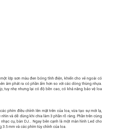
 một lớp sơn màu đen bóng tĩnh điện, khiến cho vẻ ngoài có
 nên âm phát ra có phần ấm hơn so với các dòng thùng nhựa.
p, tuy nhẹ nhưng lại có độ bền cao, có khả năng bảo vệ loa
ác phím điều chỉnh lên mặt trên của loa, vừa tạo sự mới lạ,
ễ nhìn và dễ dùng khi chia làm 3 phần rõ ràng. Phần trên cùng
hư nhạc cụ, bàn DJ… Ngay bên cạnh là một màn hình Led cho
 3.5 mm và các phím tùy chỉnh của loa.