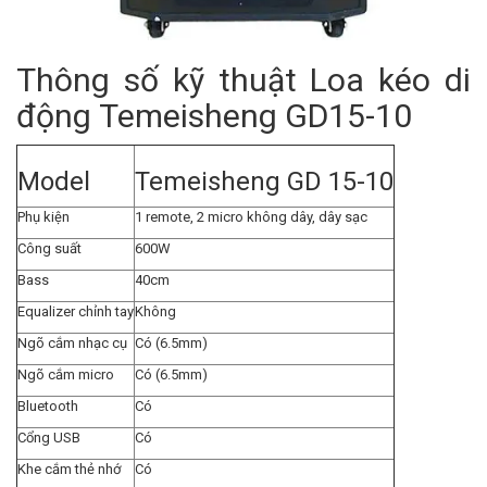
Thông số kỹ thuật Loa kéo di
động Temeisheng GD15-10
Model
Temeisheng GD 15-10
Phụ kiện
1 remote, 2 micro không dây, dây sạc
Công suất
600W
Bass
40cm
Equalizer chỉnh tay
Không
Ngõ cắm nhạc cụ
Có (6.5mm)
Ngõ cắm micro
Có (6.5mm)
Bluetooth
Có
Cổng USB
Có
Khe cắm thẻ nhớ
Có