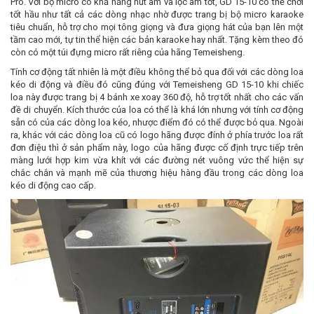
Pro. Với bộ micro có khả năng hút âm và lọc âm tốt, GD 15-10 có thể chơi
tốt hầu như tất cả các dòng nhạc nhờ được trang bị bộ micro karaoke
tiêu chuẩn, hỗ trợ cho mọi tông giọng và đưa giọng hát của bạn lên một
tầm cao mới, tự tin thể hiện các bản karaoke hay nhất. Tặng kèm theo đó
còn có một túi đựng micro rất riêng của hãng Temeisheng.
Tính cơ động tất nhiên là một điều không thể bỏ qua đối với các dòng loa
kéo di động và điều đó cũng đúng với Temeisheng GD 15-10 khi chiếc
loa này được trang bị 4 bánh xe xoay 360 độ, hỗ trợ tốt nhất cho các vấn
đề di chuyển. Kích thước của loa có thể là khá lớn nhưng với tính cơ động
sẵn có của các dòng loa kéo, nhược điểm đó có thể được bỏ qua. Ngoài
ra, khác với các dòng loa cũ có logo hãng được đính ở phía trước loa rất
đơn điệu thì ở sản phẩm này, logo của hãng được cố định trực tiếp trên
màng lưới hợp kim vừa khít với các đường nét vuông vức thể hiện sự
chắc chắn và mạnh mẽ của thương hiệu hàng đầu trong các dòng loa
kéo di động cao cấp.