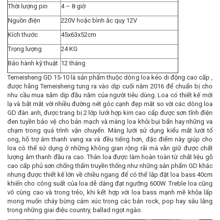
Thời lượng pin
4 – 8 giờ
Nguồn điện
220V hoặc bình ắc quy 12V
Kích thước
45x63x52cm
Trọng lượng
24 KG
Bảo hành kỹ thuật
12 tháng
Temeisheng GD 15-10 là sản phẩm thuộc dòng loa kéo di động cao cấp ,
được hãng Temeisheng tung ra vào dịp cuối năm 2016 để chuẩn bị cho
nhu cầu mua sắm dịp đầu năm của người tiêu dùng. Loa có thiết kế mới
lạ và bắt mắt với nhiều đường nét góc cạnh đẹp mắt so với các dòng loa
GD đàn anh, được trang bị 2 lớp lưới hợp kim cao cấp được sơn tĩnh điện
đen tuyền bảo vệ cho bản mạch và màng loa khỏi bụi bẩn hay những va
chạm trong quá trình vận chuyển. Màng lưới sử dụng kiểu mắt lưới tổ
ong, hỗ trợ âm thanh vang xa và đều tiếng hơn, đặc điểm này giúp cho
loa có thể sử dụng ở những không gian rộng rãi mà vẫn giữ được chất
lượng âm thanh đầu ra cao. Thân loa được làm hoàn toàn từ chất liệu gỗ
cao cấp phủ sơn chống thấm truyền thống như những sản phẩm GD khác
nhưng được thiết kế lớn về chiều ngang để có thể lắp đặt loa bass 40cm
khiến cho công suất của loa dễ dàng đạt ngưỡng 600W. Treble loa cũng
vô cùng cao và trong trẻo, khi kết hợp với loa bass mạnh mẽ khỏa lấp
mong muốn cháy bừng cảm xúc trong các bản rock, pop hay sâu lắng
trong những giai điệu country, ballad ngọt ngào.