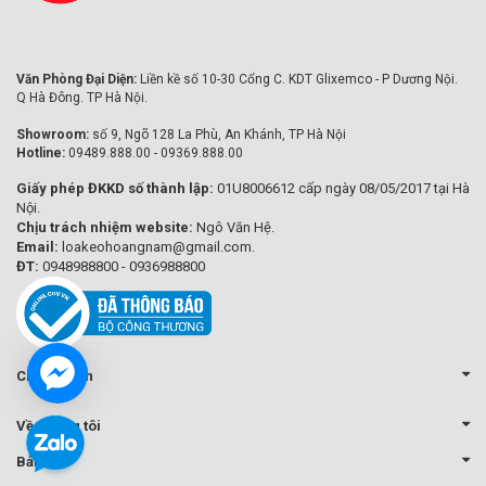
Văn Phòng Đại Diện:
Liền kề số 10-30 Cổng C. KDT Glixemco - P Dương Nội.
Q Hà Đông. TP Hà Nội.
Showroom:
số 9, Ngõ 128 La Phù, An Khánh, TP Hà Nội
Hotline:
09489.888.00 - 09369.888.00
Giấy phép ĐKKD số thành lập:
01U8006612 cấp ngày 08/05/2017 tại Hà
Nội.
Chịu trách nhiệm website:
Ngô Văn Hệ.
Email:
loakeohoangnam@gmail.com.
ĐT:
0948988800 - 0936988800
Chính sách
Về chúng tôi
Bản đồ