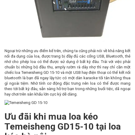
Ngoại trừ những ưu điểm kể trên, chúng ta cũng phải nói về khả năng kết
nối đa dụng của loa, được trang bị đầy đủ các cổng USB, Bluetooth, thẻ
nhớ cho phép loa có thể được sử dụng ở bất kỳ đâu. Trái với việc phải
chuẩn bị những bộ đầu thu, amply rườm rà dây nhợ thì nay chỉ cần một
chiếc loa Temeisheng GD 15-10 và một USB hay điện thoại có thể kết nối
bluetooth là bạn đã ngay lậy tức có một dàn karaoke tối tân không thua
gì ngoài tiệm. Nhờ tính cơ động đặc trưng nên loa có thể được mang
theo tới bất kỳ đâu, sẵn sàng hỗ trợ bạn trong những buổi tiệc, dã ngoại
hay chơi trên sân khấu lớn cực kỳ dễ dàng.
Ưu đãi khi mua loa kéo
Temeisheng GD15-10 tại loa