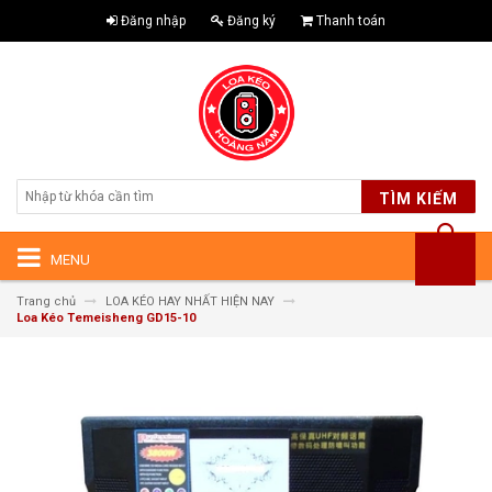
Đăng nhập
Đăng ký
Thanh toán
TÌM KIẾM
MENU
Trang chủ
LOA KÉO HAY NHẤT HIỆN NAY
Loa Kéo Temeisheng GD15-10