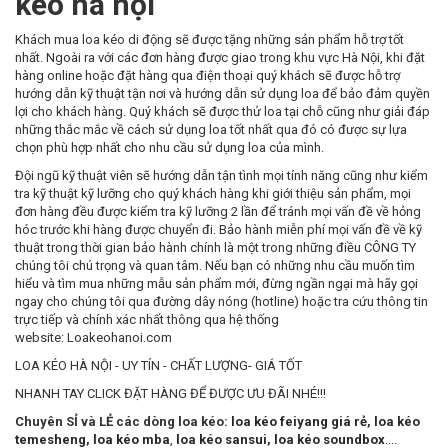
kéo hà nội
Khách mua loa kéo di động sẽ được tặng những sản phẩm hỗ trợ tốt
nhất. Ngoài ra với các đơn hàng được giao trong khu vực Hà Nội, khi đặt
hàng online hoặc đặt hàng qua điện thoại quý khách sẽ được hỗ trợ
hướng dẫn kỹ thuật tận nơi và hướng dẫn sử dụng loa để bảo đảm quyền
lợi cho khách hàng. Quý khách sẽ được thử loa tại chỗ cũng như giải đáp
những thắc mắc về cách sử dụng loa tốt nhất qua đó có được sự lựa
chọn phù hợp nhất cho nhu cầu sử dụng loa của mình.
Đội ngũ kỹ thuật viên sẽ hướng dẫn tận tình mọi tính năng cũng như kiểm
tra kỹ thuật kỹ lưỡng cho quý khách hàng khi giới thiệu sản phẩm, mọi
đơn hàng đều được kiểm tra kỹ lưỡng 2 lần để tránh mọi vấn đề về hỏng
hóc trước khi hàng được chuyển đi. Bảo hành miễn phí mọi vấn đề về kỹ
thuật trong thời gian bảo hành chính là một trong những điều CÔNG TY
chúng tôi chú trọng và quan tâm. Nếu bạn có những nhu cầu muốn tìm
hiểu và tìm mua những mẫu sản phẩm mới, đừng ngần ngại mà hãy gọi
ngay cho chúng tôi qua đường dây nóng (hotline) hoặc tra cứu thông tin
trực tiếp và chính xác nhất thông qua hệ thống
website: Loakeohanoi.com
LOA KÉO HÀ NỘI - UY TÍN - CHẤT LƯỢNG- GIÁ TỐT
NHANH TAY CLICK ĐẶT HÀNG ĐỂ ĐƯỢC ƯU ĐÃI NHÉ!!!
Chuyên SỈ và LẺ các dòng loa kéo:
loa kéo feiyang giá rẻ
,
loa kéo
temesheng
,
loa kéo mba
,
loa kéo sansui
,
loa kéo soundbox
....