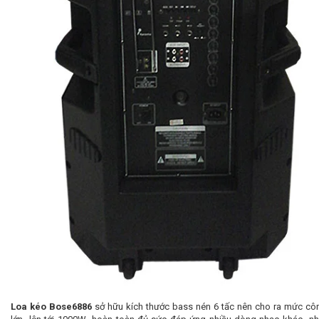
Loa kéo Bose6886
sở hữu kích thước bass nén 6 tấc nên cho ra mức cô