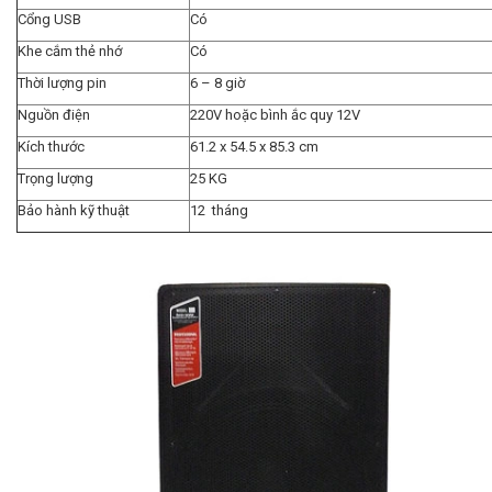
Cổng USB
Có
Khe cắm thẻ nhớ
Có
Thời lượng pin
6 – 8 giờ
Nguồn điện
220V hoặc bình ắc quy 12V
Kích thước
61.2 x 54.5 x 85.3 cm
Trọng lượng
25 KG
Bảo hành kỹ thuật
12 tháng