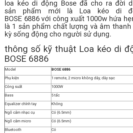
loa kéo di động Bose đã cho ra đời 
sản phẩm mới là Loa kéo di đ
BOSE 6886 với công xuất 1000w hứa hẹ
là 1 sản phẩm chất lượng và âm thanh
kỳ sống động cho người sử dụng.
thông số kỹ thuật Loa kéo di đ
BOSE 6886
Model
BOSE 6886
Phụ kiện
1 remote, 2 micro không dây, dây sạc
Công suất
1000W
Bass
5 tấc
Equalizer chỉnh tay
Không
Ngõ cắm nhạc cụ
Có (6.5mm)
Ngõ cắm micro
Có (6.5mm)
Bluetooth
Có