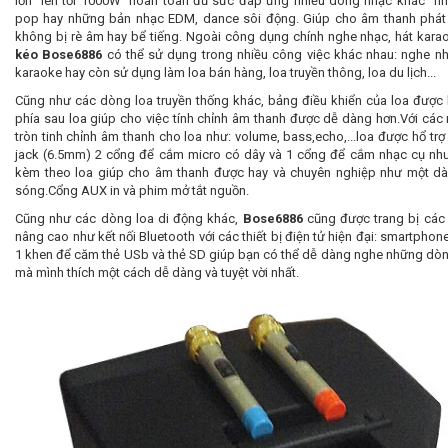
lớn lên tới 1000W hoàn toàn đủ sức đáp ứng nhiều dòng nhạc khác n
pop hay những bản nhạc EDM, dance sôi động. Giúp cho âm thanh phát
không bị rè âm hay bể tiếng. Ngoài công dụng chính nghe nhạc, hát kar
kéo Bose6886
có thể sử dụng trong nhiều công việc khác nhau: nghe nh
karaoke hay còn sử dụng làm loa bán hàng, loa truyền thông, loa du lịch...
Cũng như các dòng loa truyền thống khác, bảng điều khiển của loa được b
phía sau loa giúp cho việc tính chỉnh âm thanh được dễ dàng hơn.Với các 
tròn tinh chỉnh âm thanh cho loa như: volume, bass,echo,...loa được hổ trợ
jack (6.5mm) 2 cổng để cắm micro có dây và 1 cổng để cắm nhạc cụ như
kèm theo loa giúp cho âm thanh được hay và chuyên nghiệp như một d
sóng.Cổng AUX in và phim mở tắt nguồn.
Cũng như các dòng loa di động khác,
Bose6886
cũng được trang bị các 
nâng cao như kết nối Bluetooth với các thiết bị điện tử hiện đại: smartphone
1 khen để căm thẻ USb và thẻ SD giúp bạn có thể dễ dàng nghe những dò
mà mình thích một cách dễ dàng và tuyệt vời nhất.