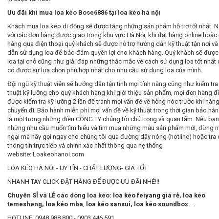
Ưu đãi khi mua loa kéo
Bose6886
tại loa kéo hà nội
Khách mua loa kéo di động sẽ được tặng những sản phẩm hỗ trợ tốt nhất. N
với các đơn hàng được giao trong khu vực Hà Nội, khi đặt hàng online hoặc
hàng qua điện thoại quý khách sẽ được hỗ trợ hướng dẫn kỹ thuật tận nơi v
dẫn sử dụng loa để bảo đảm quyền lợi cho khách hàng. Quý khách sẽ được
loa tại chỗ cũng như giải đáp những thắc mắc về cách sử dụng loa tốt nhất
có được sự lựa chọn phù hợp nhất cho nhu cầu sử dụng loa của mình.
Đội ngũ kỹ thuật viên sẽ hướng dẫn tận tình mọi tính năng cũng như kiểm tra
thuật kỹ lưỡng cho quý khách hàng khi giới thiệu sản phẩm, mọi đơn hàng đ
được kiểm tra kỹ lưỡng 2 lần để tránh mọi vấn đề về hỏng hóc trước khi hàn
chuyển đi. Bảo hành miễn phí mọi vấn đề về kỹ thuật trong thời gian bảo hàn
là một trong những điều CÔNG TY chúng tôi chú trọng và quan tâm. Nếu bạn
những nhu cầu muốn tìm hiểu và tìm mua những mẫu sản phẩm mới, đừng 
ngại mà hãy gọi ngay cho chúng tôi qua đường dây nóng (hotline) hoặc tra
thông tin trực tiếp và chính xác nhất thông qua hệ thống
website: Loakeohanoi.com
LOA KÉO HÀ NỘI - UY TÍN - CHẤT LƯỢNG- GIÁ TỐT
NHANH TAY CLICK ĐẶT HÀNG ĐỂ ĐƯỢC ƯU ĐÃI NHÉ!!!
Chuyên SỈ và LẺ các dòng loa kéo:
loa kéo feiyang giá rẻ
,
loa kéo
temesheng
,
loa kéo mba
,
loa kéo sansui
,
loa kéo soundbox
....
HOTLINE: 0948.988.800 - 0903.446.591