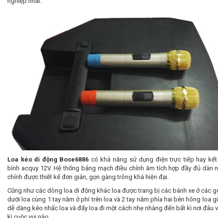
nghiệp nhất.
Loa kéo di động Bose6886
có khả năng sử dụng điện trực tiếp hay kết 
bình acquy 12V. Hệ thống bảng mạch điều chỉnh âm tích hợp đầy đủ dàn n
chỉnh được thiết kế đơn giản, gọn gàng trông khá hiện đại.
Cũng như các dòng loa di động khác loa được trang bị các bánh xe ở các g
dưới loa cùng 1 tay nắm ở phí trên loa và 2 tay nắm phía hai bên hông loa g
dễ dàng kéo nhấc loa và đẩy loa đi một cách nhẹ nhàng đến bất kì nơi đâu v
kì cuộc vui nào.