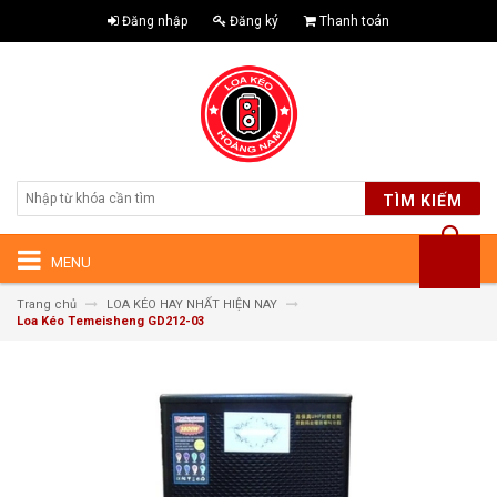
Đăng nhập
Đăng ký
Thanh toán
TÌM KIẾM
MENU
Trang chủ
LOA KÉO HAY NHẤT HIỆN NAY
Loa Kéo Temeisheng GD212-03