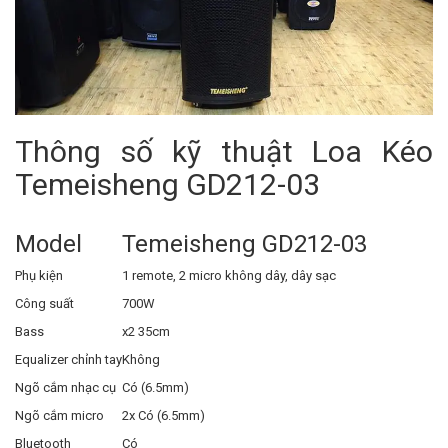
Thông số kỹ thuật Loa Kéo
Temeisheng GD212-03
Model
Temeisheng GD212-03
Phụ kiện
1 remote, 2 micro không dây, dây sạc
Công suất
700W
Bass
x2 35cm
Equalizer chỉnh tay
Không
Ngõ cắm nhạc cụ
Có (6.5mm)
Ngõ cắm micro
2x Có (6.5mm)
Bluetooth
Có