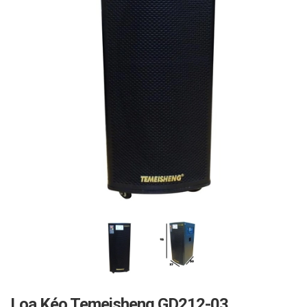
Loa Kéo Temeisheng GD212-03