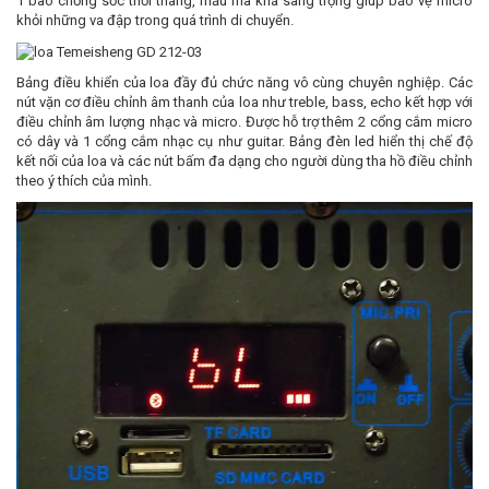
1 bao chống sốc thời thang, mẫu mã khá sang trọng giúp bảo vệ micro
khỏi những va đập trong quá trình di chuyển.
Bảng điều khiển của loa đầy đủ chức năng vô cùng chuyên nghiệp. Các
nút vặn cơ điều chỉnh âm thanh của loa như treble, bass, echo kết hợp với
điều chỉnh âm lượng nhạc và micro. Được hỗ trợ thêm 2 cổng cắm micro
có dây và 1 cổng cắm nhạc cụ như guitar. Bảng đèn led hiển thị chế độ
kết nối của loa và các nút bấm đa dạng cho người dùng tha hồ điều chỉnh
theo ý thích của mình.