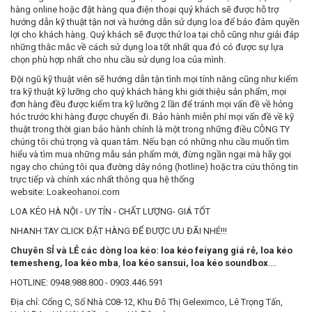
hàng online hoặc đặt hàng qua điện thoại quý khách sẽ được hỗ trợ
hướng dẫn kỹ thuật tận nơi và hướng dẫn sử dụng loa để bảo đảm quyền
lợi cho khách hàng. Quý khách sẽ được thử loa tại chỗ cũng như giải đáp
những thắc mắc về cách sử dụng loa tốt nhất qua đó có được sự lựa
chọn phù hợp nhất cho nhu cầu sử dụng loa của mình.
Đội ngũ kỹ thuật viên sẽ hướng dẫn tận tình mọi tính năng cũng như kiểm
tra kỹ thuật kỹ lưỡng cho quý khách hàng khi giới thiệu sản phẩm, mọi
đơn hàng đều được kiểm tra kỹ lưỡng 2 lần để tránh mọi vấn đề về hỏng
hóc trước khi hàng được chuyển đi. Bảo hành miễn phí mọi vấn đề về kỹ
thuật trong thời gian bảo hành chính là một trong những điều CÔNG TY
chúng tôi chú trọng và quan tâm. Nếu bạn có những nhu cầu muốn tìm
hiểu và tìm mua những mẫu sản phẩm mới, đừng ngần ngại mà hãy gọi
ngay cho chúng tôi qua đường dây nóng (hotline) hoặc tra cứu thông tin
trực tiếp và chính xác nhất thông qua hệ thống
website: Loakeohanoi.com
LOA KÉO HÀ NỘI - UY TÍN - CHẤT LƯỢNG- GIÁ TỐT
NHANH TAY CLICK ĐẶT HÀNG ĐỂ ĐƯỢC ƯU ĐÃI NHÉ!!!
Chuyên SỈ và LẺ các dòng loa kéo:
loa kéo feiyang giá rẻ
,
loa kéo
temesheng
,
loa kéo mba
,
loa kéo sansui
,
loa kéo soundbox
....
HOTLINE: 0948.988.800 - 0903.446.591
Địa chỉ: Cổng C, Số Nhà C08-12, Khu Đô Thị Geleximco, Lê Trọng Tấn,