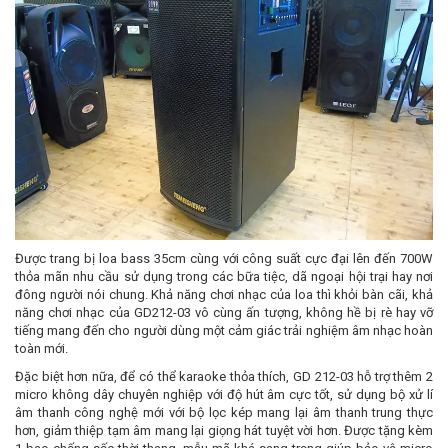
Được trang bị loa bass 35cm cùng với công suất cực đại lên đến 700W
thỏa mãn nhu cầu sử dụng trong các bữa tiệc, dã ngoại hội trại hay nơi
đông người nói chung. Khả năng chơi nhạc của loa thì khỏi bàn cãi, khả
năng chơi nhạc của GD212-03 vô cùng ấn tượng, không hề bị rè hay vỡ
tiếng mang đến cho người dùng một cảm giác trải nghiệm âm nhạc hoàn
toàn mới.
Đặc biệt hơn nữa, để có thể karaoke thỏa thích, GD 212-03 hỗ trợ thêm 2
micro không dây chuyên nghiệp với độ hút âm cực tốt, sử dụng bộ xử lí
âm thanh công nghệ mới với bộ lọc kép mang lại âm thanh trung thực
hơn, giảm thiệp tạm âm mang lại giọng hát tuyệt vời hơn. Được tặng kèm