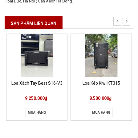
Hoài Đức, Hà Nội ( Gần Aeon Hà Đông)
SẢN PHẨM LIÊN QUAN
Loa Xách Tay Best S16-V3
Loa Kéo Kiwi KT315
9.250.000₫
8.500.000₫
MUA HÀNG
MUA HÀNG