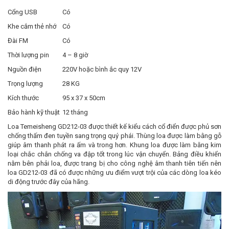
Cổng USB
Có
Khe cắm thẻ nhớ
Có
Đài FM
Có
Thời lượng pin
4 – 8 giờ
Nguồn điện
220V hoặc bình ắc quy 12V
Trọng lượng
28 KG
Kích thước
95 x 37 x 50cm
Bảo hành kỹ thuật
12 tháng
Loa Temeisheng GD212-03 được thiết kế kiểu cách cổ điển được phủ sơn
chống thấm đen tuyền sang trọng quý phái. Thùng loa được làm bằng gỗ
giúp âm thanh phát ra ấm và trong hơn. Khung loa được làm bằng kim
loại chắc chắn chống va đập tốt trong lúc vận chuyển. Bảng điều khiển
nằm bên phải loa, được trang bị cho công nghệ âm thanh tiên tiến nên
loa GD212-03 đã có được những ưu điểm vượt trội của các dòng loa kéo
di động trước đây của hãng.