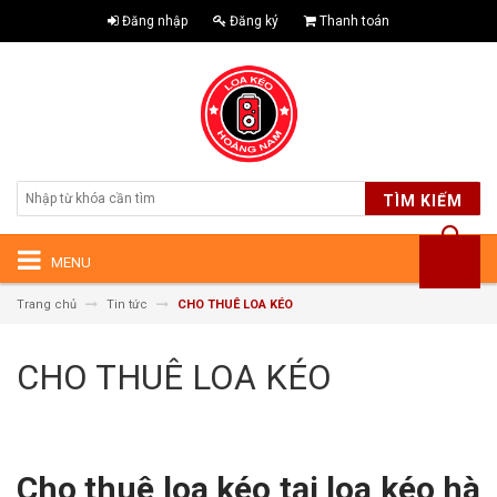
Đăng nhập
Đăng ký
Thanh toán
TÌM KIẾM
MENU
Trang chủ
Tin tức
CHO THUÊ LOA KÉO
CHO THUÊ LOA KÉO
Cho thuê loa kéo tại loa kéo hà