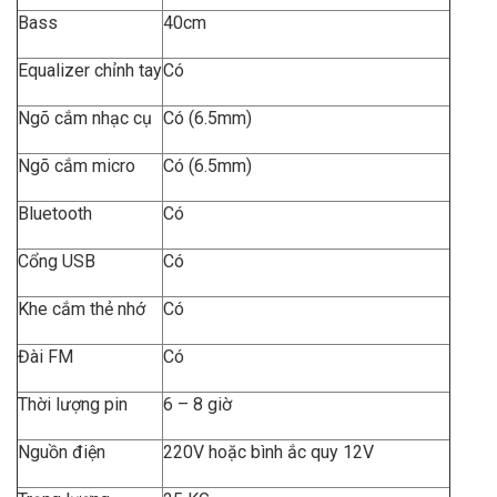
Bass
40cm
Equalizer chỉnh tay
Có
Ngõ cắm nhạc cụ
Có (6.5mm)
Ngõ cắm micro
Có (6.5mm)
Bluetooth
Có
Cổng USB
Có
Khe cắm thẻ nhớ
Có
Đài FM
Có
Thời lượng pin
6 – 8 giờ
Nguồn điện
220V hoặc bình ắc quy 12V