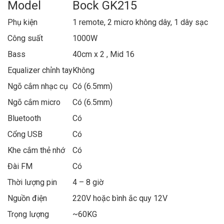
Model
Bock GK215
Phụ kiện
1 remote, 2 micro không dây, 1 dây sạc
Công suất
1000W
Bass
40cm x 2 , Mid 16
Equalizer chỉnh tay
Không
Ngõ cắm nhạc cụ
Có (6.5mm)
Ngõ cắm micro
Có (6.5mm)
Bluetooth
Có
Cổng USB
Có
Khe cắm thẻ nhớ
Có
Đài FM
Có
Thời lượng pin
4 – 8 giờ
Nguồn điện
220V hoặc bình ắc quy 12V
Trọng lượng
~60KG