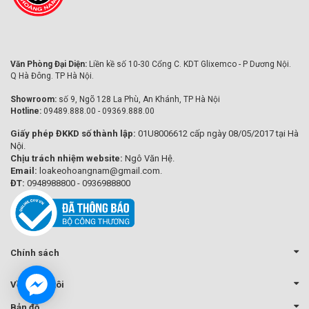
Văn Phòng Đại Diện:
Liền kề số 10-30 Cổng C. KDT Glixemco - P Dương Nội.
Q Hà Đông. TP Hà Nội.
Showroom:
số 9, Ngõ 128 La Phù, An Khánh, TP Hà Nội
Hotline:
09489.888.00 - 09369.888.00
Giấy phép ĐKKD số thành lập:
01U8006612 cấp ngày 08/05/2017 tại Hà
Nội.
Chịu trách nhiệm website:
Ngô Văn Hệ.
Email:
loakeohoangnam@gmail.com.
ĐT:
0948988800 - 0936988800
Chính sách
Về chúng tôi
Bản đồ