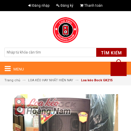
Đăng nhập
Đăng ký
Thanh toán
TÌM KIẾM
MENU
Trang chủ
LOA KÉO HAY NHẤT HIỆN NAY
Loa kéo Bock GK215