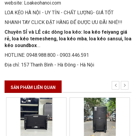
website: Loakeohanoi.com
LOA KÉO HÀ NỘI - UY TÍN - CHẤT LƯỢNG- GIÁ TỐT
NHANH TAY CLICK ĐẶT HÀNG ĐỂ ĐƯỢC ƯU ĐÃI NHÉ!!!
Chuyên SỈ và LẺ các dòng loa kéo:
loa kéo feiyang giá
rẻ
,
loa kéo temesheng
,
loa kéo mba
,
loa kéo sansui
,
loa
kéo soundbox
....
HOTLINE: 0948.988.800 - 0903.446.591
Địa chỉ: 157 Thanh Bình - Hà Đông - Hà Nội
SẢN PHẨM LIÊN QUAN