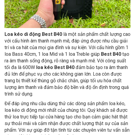
Loa kéo di động Best B40
là một sản phẩm chất lượng cao
với cấu hình âm thanh mạnh mẽ, đáp ứng được nhu cầu giải
trí và ca hát của mọi gia đình và sự kiện. Với cấu hình gồm 1
loa Bass 40cm, 1 loa Mid và 1 loa Treble giúp
Best B40
tạo
ra âm thanh sống động, rõ ràng và mạnh mẽ. Với công suất
tối đa là 600W
loa kéo Best B40
đảm bảo tạo ra âm thanh
đủ lớn để phục vụ cho các không gian lớn. Loa còn được
trang bị thiết kế thùng gỗ chắc chắn, giúp tối ưu hóa chất
lượng âm thanh và đảm bảo độ bền và độ ổn định trong quá
trình sử dụng.
Để đáp ứng nhu cầu dùng thử các dòng sản phẩm loa kéo,
loa kéo di động mới nhất của chúng tôi. Quý khách sẽ được
thử loa trực tiếp tại cửa hàng tạo cho bạn cảm giác hát thật
sự thoải mái và cảm nhận được chất lượng thật sự của sản
phẩm. Với sự giúp đỡ tận tình từ các chuyên viên tư vấn sẵn