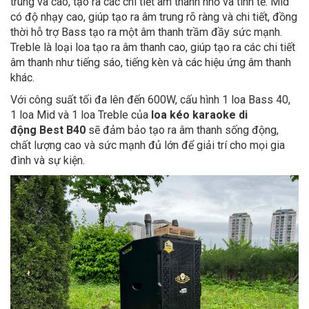
trung và cao, tạo ra các chi tiết âm thanh nhỏ và tinh tế. Mid
có độ nhạy cao, giúp tạo ra âm trung rõ ràng và chi tiết, đồng
thời hỗ trợ Bass tạo ra một âm thanh trầm đầy sức mạnh.
Treble là loại loa tạo ra âm thanh cao, giúp tạo ra các chi tiết
âm thanh như tiếng sáo, tiếng kèn và các hiệu ứng âm thanh
khác.
Với công suất tối đa lên đến 600W, cấu hình 1 loa Bass 40,
1 loa Mid và 1 loa Treble của
loa kéo karaoke di
động Best B40
sẽ đảm bảo tạo ra âm thanh sống động,
chất lượng cao và sức mạnh đủ lớn để giải trí cho mọi gia
đình và sự kiện.