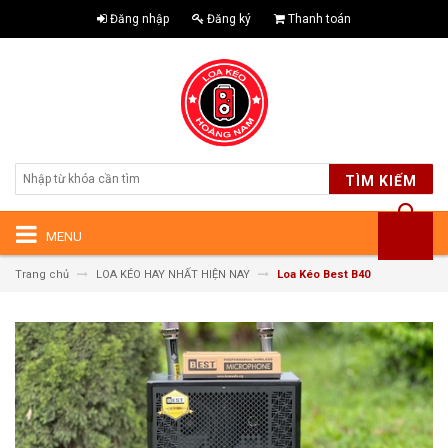
Đăng nhập
Đăng ký
Thanh toán
TÌM KIẾM
MENU
Trang chủ
LOA KÉO HAY NHẤT HIỆN NAY
Loa Kéo Best B40