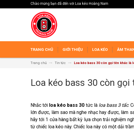
Chào mừng bạn đã đến với Loa kéo Hoàng Nam
TRANG CHỦ
GIỚI THIỆU
LOA KÉO
ÂM THAN
Trang chủ
Tin tức
Loa kéo bass 30 còn gọi tên khác là l
Loa kéo bass 30 còn gọi t
Nhắc tới
loa kéo bass 30
tức là
loa bass 3 tấc
. 
lớn được, làm sao mà nghe nhạc hay được, làm s
hãy tới 1 cửa hàng bất kỳ lựa chọn trải nghiệm n
từ chiếc loa kéo này. Chiếc loa này có một dải trầ