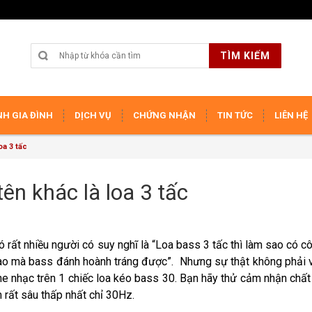
TÌM KIẾM
H GIA ĐÌNH
DỊCH VỤ
CHỨNG NHẬN
TIN TỨC
LIÊN HỆ
oa 3 tấc
ên khác là loa 3 tấc
Có rất nhiều người có suy nghĩ là “Loa bass 3 tấc thì làm sao có c
ao mà bass đánh hoành tráng được”. Nhưng sự thật không phải 
ghe nhạc trên 1 chiếc loa kéo bass 30. Bạn hãy thử cảm nhận chấ
m rất sâu thấp nhất chỉ 30Hz.