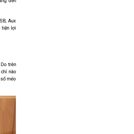
hẳng đến
USB, Aux
tiện lợi
 Do trên
 chỉ nào
1 số mẻo