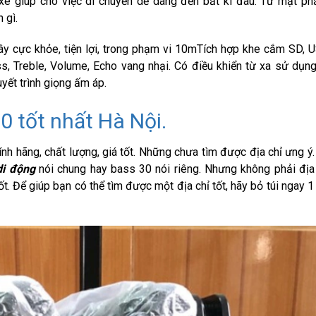
xe giúp cho việc di chuyển dễ dàng đến bất kì đâu. Từ mặt p
 gì.
y cực khỏe, tiện lợi, trong phạm vi 10mTích hợp khe cắm SD, 
ass, Treble, Volume, Echo vang nhại. Có điều khiển từ xa sử dụng 
uyết trình giọng ấm áp.
0 tốt nhất Hà Nội.
nh hãng, chất lượng, giá tốt. Những chưa tìm được địa chỉ ưng ý.
di động
nói chung hay bass 30 nói riêng. Nhưng không phải địa
t. Để giúp bạn có thể tìm được một địa chỉ tốt, hãy bỏ túi ngay 