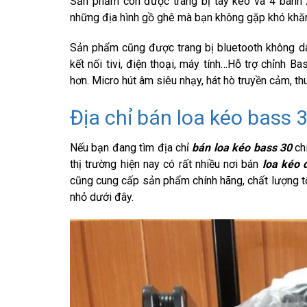
Sản phẩm còn được trang bị tay kéo và 4 bánh 
những địa hình gồ ghê mà bạn không gặp khó khăn
Sản phẩm cũng được trang bị bluetooth không dâ
kết nối tivi, điện thoại, máy tính…Hỗ trợ chỉnh B
hơn. Micro hút âm siêu nhạy, hát hò truyền cảm, th
Địa chỉ bán loa kéo bass 3
Nếu bạn đang tìm địa chỉ
bán loa kéo bass 30
chí
thị trường hiện nay có rất nhiều nơi bán
loa kéo 
cũng cung cấp sản phẩm chính hãng, chất lượng tố
nhỏ dưới đây.