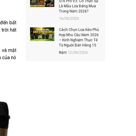
S16 Pro V3: Có Thực Sự
202
Là Mẫu Loa Đáng Mua
Hiệ
Trong Năm 2026?
06/
16/06/2026
 đến bất
TOP
trời hát
Cách Chọn Loa Kéo Phù
MUA
Hợp Nhu Cầu Năm 2026
ĐÁN
– Kinh Nghiệm Thực Tế
KH
Từ Người Bán Hàng 15
03/
n và mặt
12/06/2026
Năm
m của nó