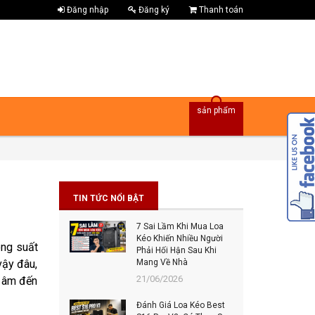
Đăng nhập
Đăng ký
Thanh toán
sản phẩm
TIN TỨC NỔI BẬT
7 Sai Lầm Khi Mua Loa
Bes
Kéo Khiến Nhiều Người
Đâu
ông suất
Phải Hối Hận Sau Khi
Đán
vậy đâu,
Mang Về Nhà
202
21/06/2026
t âm đến
Top
Đánh Giá Loa Kéo Best
Tiế