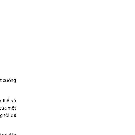
ột cường
ó thể sử
 của một
g tối đa