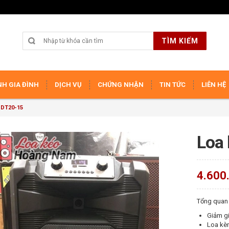
TÌM KIẾM
H GIA ĐÌNH
DỊCH VỤ
CHỨNG NHẬN
TIN TỨC
LIÊN HỆ
t DT20-15
Loa 
4.600
Tổng quan
Giảm gi
Loa kè