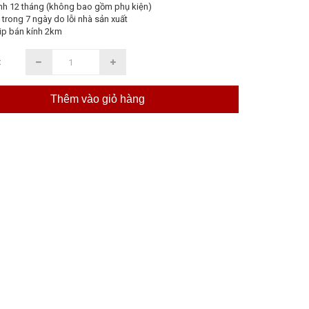
nh 12 tháng (không bao gồm phụ kiện)
 trong 7 ngày do lỗi nhà sản xuất
ip bán kính 2km
:
Thêm vào giỏ hàng