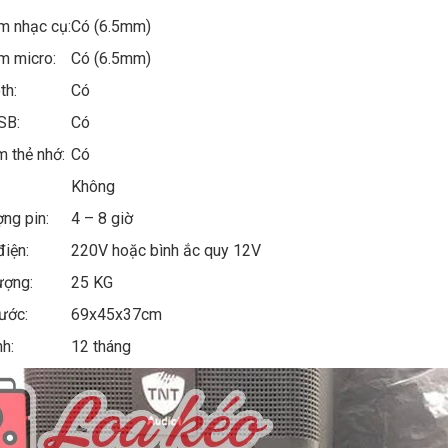
m nhạc cụ:
Có (6.5mm)
m micro:
Có (6.5mm)
th:
Có
USB:
Có
 thẻ nhớ:
Có
Không
ợng pin:
4 – 8 giờ
iện:
220V hoặc bình ắc quy 12V
 lượng:
25 KG
ước:
69x45x37cm
h:
12 tháng