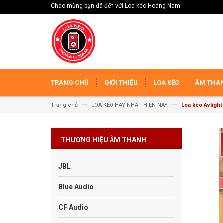
Chào mừng bạn đã đến với Loa kéo Hoàng Nam
TRANG CHỦ
GIỚI THIỆU
LOA KÉO
ÂM THAN
Trang chủ
LOA KÉO HAY NHẤT HIỆN NAY
Loa kéo Avligh
THƯƠNG HIỆU ÂM THANH
JBL
Blue Audio
CF Audio