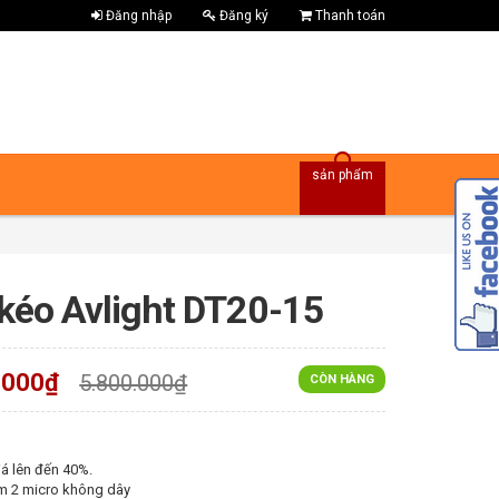
Đăng nhập
Đăng ký
Thanh toán
sản phẩm
kéo Avlight DT20-15
.000₫
5.800.000₫
CÒN HÀNG
á lên đến 40%.
m 2 micro không dây