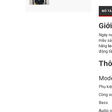
MÔ TẢ
Giớ
Ngày na
mẫu sản
hãng
lo
động tầ
Thô
Mode
Phụ kiệ
Công su
Bass
Audio o