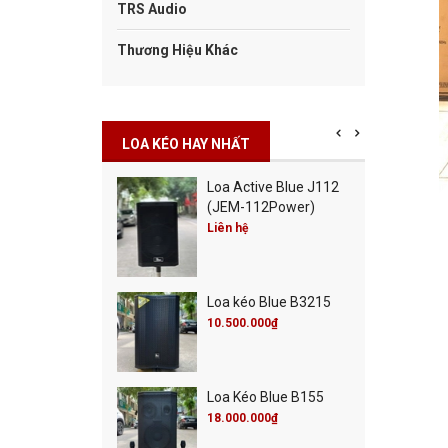
TRS Audio
Thương Hiệu Khác
LOA KÉO HAY NHẤT
Cột Blue Misic City
Loa Active Blue J112
0
(JEM-112Power)
00.000₫
Liên hệ
00.000₫
Cột Blue Live 30
Loa kéo Blue B3215
00.000₫
00.000₫
10.500.000₫
 Active Blue J115
Loa Kéo Blue B155
M-115Power)
18.000.000₫
 hệ