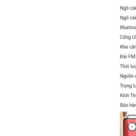
Ngõ cắ
Ngõ cắ
Bluetoo
Cổng 
Khe cắm
Đài FM:
Thời lư
Nguồn đ
Trọng
Kích Th
Bảo hàn