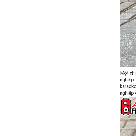
Một chi
nghiệp,
karaoke
nghiệp 