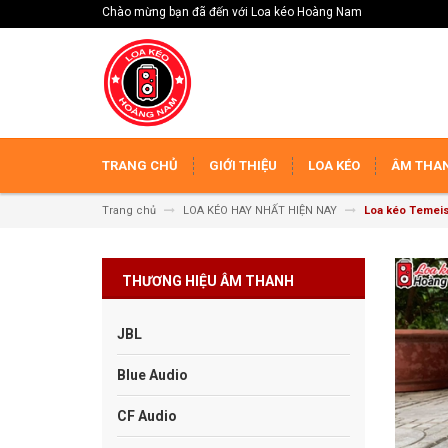
Chào mừng bạn đã đến với Loa kéo Hoàng Nam
TRANG CHỦ
GIỚI THIỆU
LOA KÉO
ÂM THAN
Trang chủ
LOA KÉO HAY NHẤT HIỆN NAY
Loa kéo Temei
THƯƠNG HIỆU ÂM THANH
JBL
Blue Audio
CF Audio