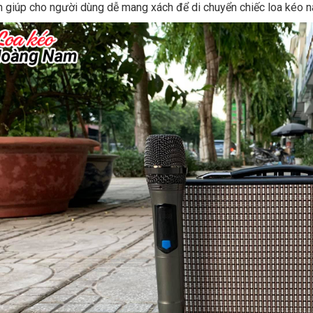
h giúp cho người dùng dễ mang xách để di chuyển chiếc loa kéo n