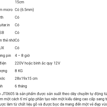
s
15cm
m micro
Có (6.5mm)
th
Có
itar.in
Có
 USB
Có
m thẻ nhớ
Có
UX
Có
ợng pin
4 – 8 giờ
điện
220V hoặc bình ắc quy 12V
 lượng
8 KG
ước
28x19x15 cm
nh
6 tháng
 JT0605 là sản phẩm được sản suất theo dây chuyền tự động từ 
m một cách tỉ mỉ góp phần tạo nên một kiểu dáng cao cấp sang t
ợc làm từ chất liệu gỗ và được bọc da mang đến một vẻ đẹp vừa c