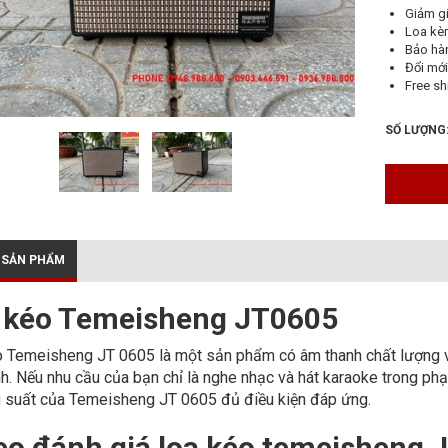
Giảm gi
Loa kè
Bảo hà
Đổi mới
Free sh
SỐ LƯỢNG
 SẢN PHẨM
 kéo Temeisheng JT0605
 Temeisheng JT 0605 là một sản phẩm có âm thanh chất lượng và 
nh. Nếu nhu cầu của bạn chỉ là nghe nhạc và hát karaoke trong phạ
 suất của Temeisheng JT 0605 đủ điều kiện đáp ứng.
eo đánh giá loa kéo temeisheng 