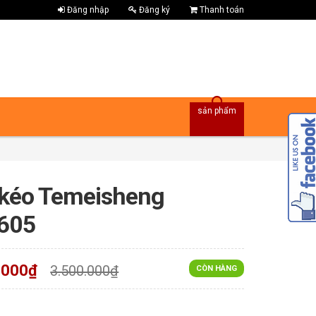
Đăng nhập
Đăng ký
Thanh toán
sản phẩm
kéo Temeisheng
605
.000₫
3.500.000₫
CÒN HÀNG