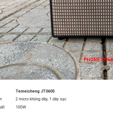
Temeisheng JT0605
n
2 micro không dây, 1 dây sạc
uất
100W