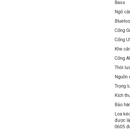
Bas
Ngõ cắ
Bluetoo
Cổng Gu
Cổng
Khe cắ
Cống A
Thời lư
Nguồn 
Trọng
Kích th
Bảo hà
Loa kéo
được là
0605 đư