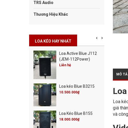
TRS Audio
Thương Hiệu Khác
LOA KÉO HAY NHẤT
Cột Blue Misic City
Loa Active Blue J112
0
(JEM-112Power)
00.000₫
Liên hệ
00.000₫
MÔ TẢ
Cột Blue Live 30
Loa kéo Blue B3215
00.000₫
Loa
00.000₫
10.500.000₫
Loa kéo
giá thà
 Active Blue J115
Loa Kéo Blue B155
và công
M-115Power)
18.000.000₫
Vid
 hệ