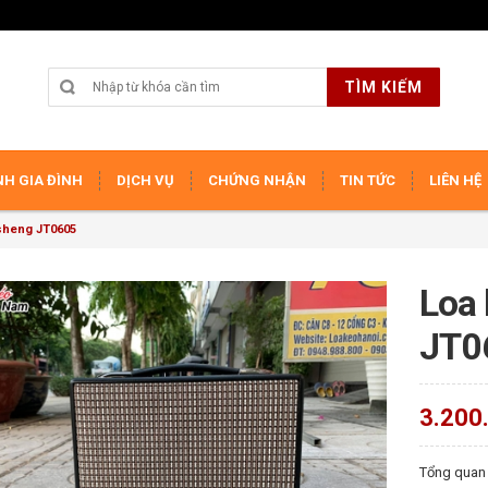
TÌM KIẾM
H GIA ĐÌNH
DỊCH VỤ
CHỨNG NHẬN
TIN TỨC
LIÊN HỆ
sheng JT0605
Loa 
JT0
3.200
Tổng quan