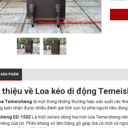
oa Active Blue J112
JEM-112Power)
iên hệ
 SẢN PHẨM
oa kéo Blue B3215
i thiệu về Loa kéo di động Teme
0.500.000₫
oa Temeisheng
là một trong những thương hiệu sản xuất các thi
g luôn nhận được nhiều đánh giá tích cực từ phía người tiêu dùng
oa Kéo Blue B155
sheng ED-1502
Là một series dòng loa mới của Temeisheng nê
8.000.000₫
 riêng của nó. Phần khung vỏ làm bằng gỗ giúp loa có một vẻ ngoà