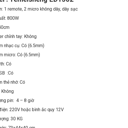
n: 1 remote, 2 micro không dây, dây sạc
uất: 800W
 40cm
er chỉnh tay: Không
m nhạc cụ: Có (6.5mm)
m micro: Có (6.5mm)
th: Có
SB :Có
 thẻ nhớ: Có
: Không
ợng pin: 4 – 8 giờ
iện: 220V hoặc bình ắc quy 12V
ượng: 30 KG
hước: 73x44x40 cm