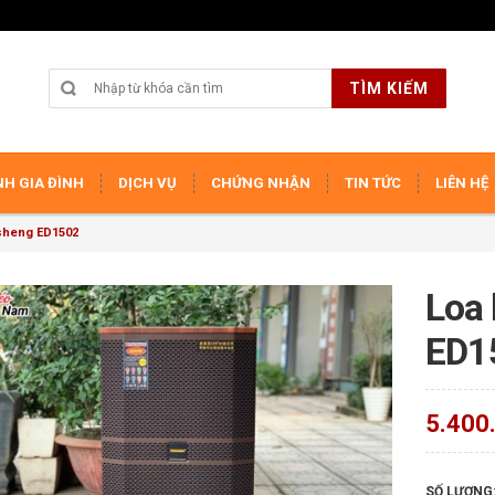
TÌM KIẾM
H GIA ĐÌNH
DỊCH VỤ
CHỨNG NHẬN
TIN TỨC
LIÊN HỆ
sheng ED1502
Loa 
ED1
5.400
SỐ LƯỢNG