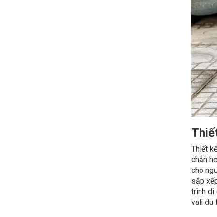
Thiết
Thiết k
chắn hơ
cho ng
sắp xếp
trình d
vali du 