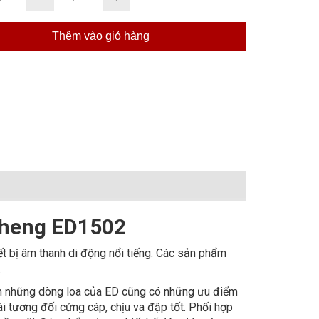
Thêm vào giỏ hàng
isheng ED1502
ết bị âm thanh di động nổi tiếng. Các sản phẩm
.
n những dòng loa của ED cũng có những ưu điểm
i tương đối cứng cáp, chịu va đập tốt. Phối hợp