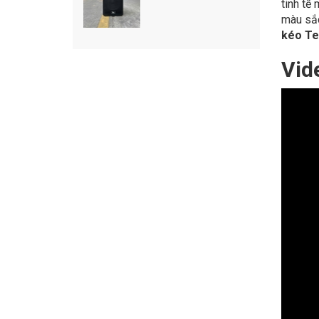
tinh tế
màu sắc
kéo Te
Vid