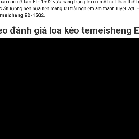
 màu nâu gỗ làm ED-1502 vừa sang trọng lại có một nét thân thiế
 ấn tượng nên hứa hẹn mang lại trải nghiệm âm thanh tuyệt vời.
meisheng ED-1502.
eo đánh giá loa kéo temeisheng 