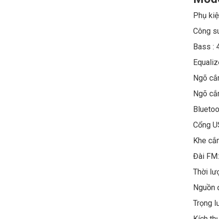
Phụ kiệ
Công s
Bass :
Equaliz
Ngõ cắ
Ngõ cắ
Bluetoo
Cổng U
Khe cắm
Đài FM
Thời lư
Nguồn đ
Trọng l
Kích t