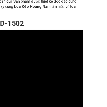
t gần gũi. Sản phẩm được thiết kế độc đáo cùng
 Hãy cùng
Loa Kéo Hoàng Nam
tìm hiểu về
loa
ED-1502