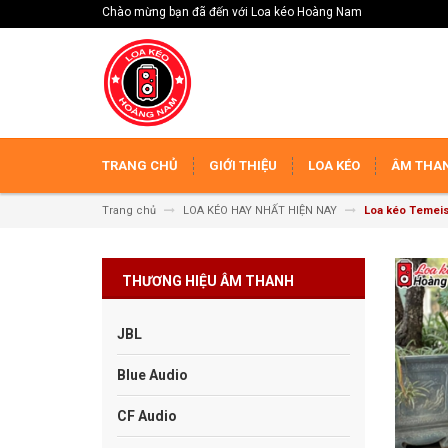
Chào mừng bạn đã đến với Loa kéo Hoàng Nam
TRANG CHỦ
GIỚI THIỆU
LOA KÉO
ÂM THAN
Trang chủ
LOA KÉO HAY NHẤT HIỆN NAY
Loa kéo Temei
THƯƠNG HIỆU ÂM THANH
JBL
Blue Audio
CF Audio