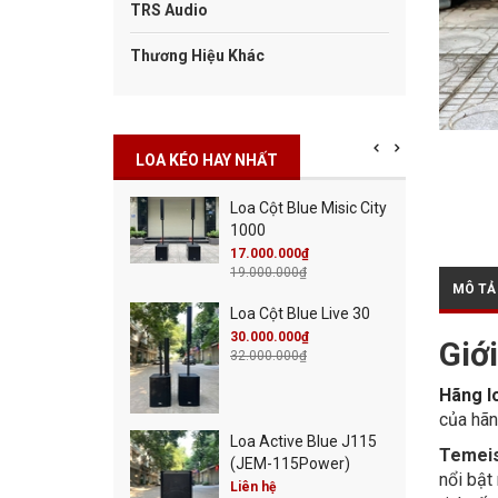
TRS Audio
Thương Hiệu Khác
LOA KÉO HAY NHẤT
Loa Cột Blue Misic City
L
1000
(
17.000.000₫
L
19.000.000₫
MÔ TẢ
Loa Cột Blue Live 30
L
30.000.000₫
Giớ
32.000.000₫
1
Hãng l
của hãn
Loa Active Blue J115
L
Temei
(JEM-115Power)
1
nổi bật
Liên hệ