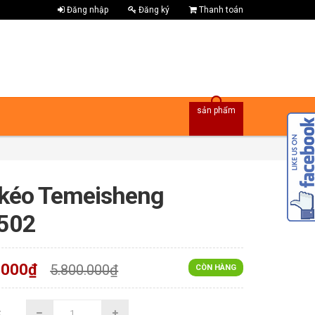
Đăng nhập
Đăng ký
Thanh toán
sản phẩm
kéo Temeisheng
502
.000₫
5.800.000₫
CÒN HÀNG
: