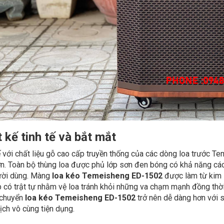
 kế tinh tế và bắt mắt
ế với chất liệu gỗ cao cấp truyền thống của các dòng loa trước T
n. Toàn bộ thùng loa được phủ lớp sơn đen bóng có khả năng cá
ười dùng. Màng
loa kéo Temeisheng ED-1502
được làm từ kim l
 có trật tự nhằm vệ loa tránh khỏi những va chạm mạnh đồng thời
i chuyển
loa kéo Temeisheng ED-1502
trở nên dễ dàng hơn với s
lịch vô cùng tiện dụng.