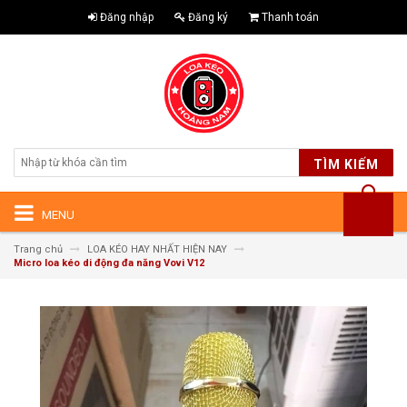
Đăng nhập
Đăng ký
Thanh toán
TÌM KIẾM
MENU
Trang chủ
LOA KÉO HAY NHẤT HIỆN NAY
Micro loa kéo di động đa năng Vovi V12