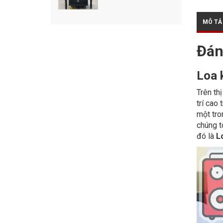
MÔ TẢ
Đán
Loa 
Trên th
trí cao
một tro
chúng t
đó là
L