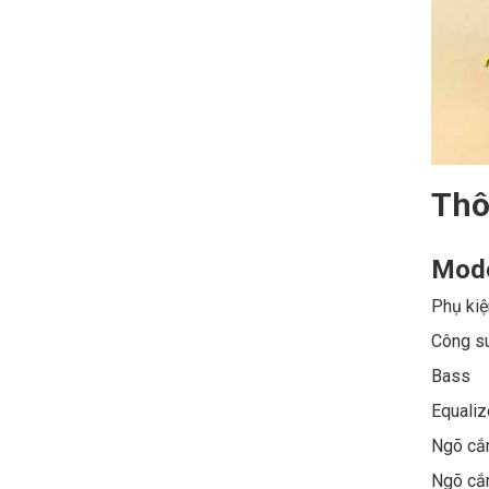
Thô
Mod
Phụ kiệ
Công s
Bas
Equaliz
Ngõ cắ
Ngõ cắ