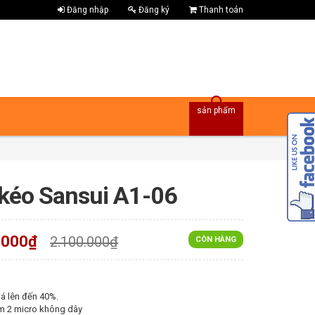
Đăng nhập
Đăng ký
Thanh toán
sản phẩm
 kéo Sansui A1-06
.000₫
2.100.000₫
CÒN HÀNG
á lên đến 40%.
m 2 micro không dây