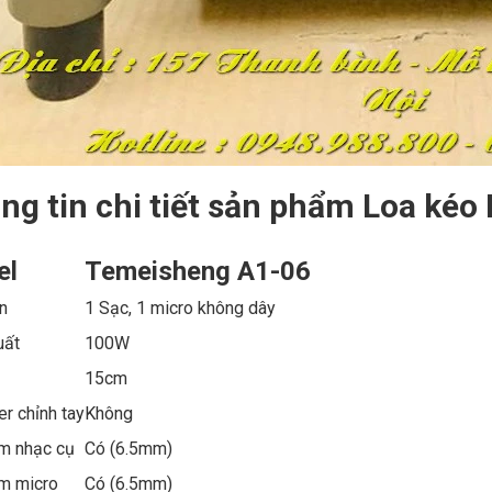
ng tin chi tiết sản phẩm Loa kéo
el
Temeisheng A1-06
n
1 Sạc, 1 micro không dây
uất
100W
s
15cm
er chỉnh tay
Không
m nhạc cụ
Có (6.5mm)
m micro
Có (6.5mm)