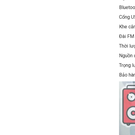
Bluetoo
Cổng
Khe cắ
Đài FM
Thời lư
Nguồn 
Trọng
Bảo hà