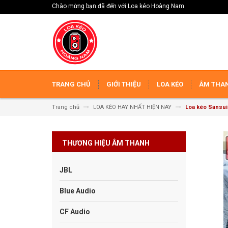
Chào mừng bạn đã đến với Loa kéo Hoàng Nam
TRANG CHỦ
GIỚI THIỆU
LOA KÉO
ÂM THAN
Trang chủ
LOA KÉO HAY NHẤT HIỆN NAY
Loa kéo Sansui
THƯƠNG HIỆU ÂM THANH
JBL
Blue Audio
CF Audio