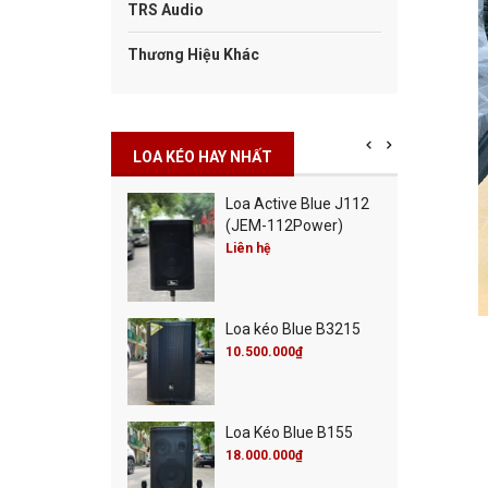
TRS Audio
Thương Hiệu Khác
LOA KÉO HAY NHẤT
Cột Blue Misic City
Loa Active Blue J112
0
(JEM-112Power)
00.000₫
Liên hệ
00.000₫
Cột Blue Live 30
Loa kéo Blue B3215
00.000₫
00.000₫
10.500.000₫
 Active Blue J115
Loa Kéo Blue B155
M-115Power)
18.000.000₫
 hệ