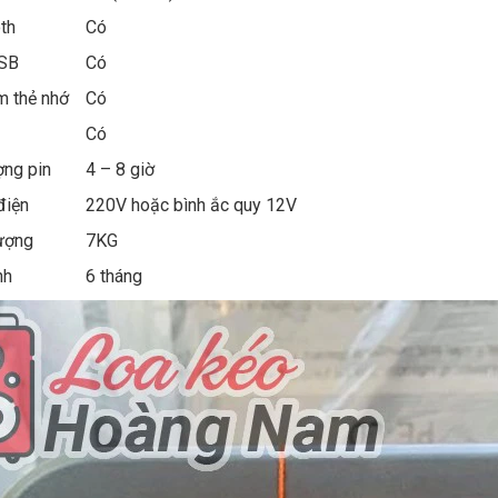
th
Có
 USB
Có
m thẻ nhớ
Có
Có
ợng pin
4 – 8 giờ
điện
220V hoặc bình ắc quy 12V
 lượng
7KG
nh
6 tháng