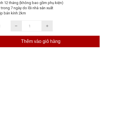
nh 12 tháng (không bao gồm phụ kiện)
 trong 7 ngày do lỗi nhà sản xuất
ip bán kính 2km
:
Thêm vào giỏ hàng