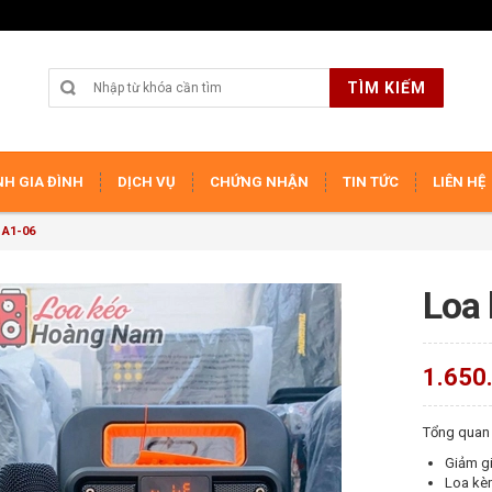
TÌM KIẾM
H GIA ĐÌNH
DỊCH VỤ
CHỨNG NHẬN
TIN TỨC
LIÊN HỆ
 A1-06
Loa
1.650
Tổng quan
Giảm gi
Loa kè