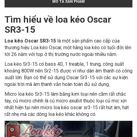
MÔ TẢ SẢN PHẨM
Tìm hiểu về loa kéo Oscar
SR3-15
Loa kéo Oscar SR3-15
là một sản phẩm cao cấp của
thương hiệu Loa kéo Oscar, một hãng loa kéo có tuổi đời lên
tới 26 năm với top ở thị trường nước ngoài nhiều năm.
Loa kéo Sr3-15 có bass 40, 1 treable, 1 trung, công suất
khoảng 800W nên Sr2-15 được ví như dàn âm thanh có công
suất lớn. Bạn có thể sử dụng Oscar Sr3-15 với các sự kiện
ngoài trời mà âm thanh vẫn hoàn toàn đủ sử dụng.
Micro loa kéo Sr3-15 làm bằng kim loại nên cầm rất chắc
tay, củ micro chính là củ micro axubit thuộc loại củ mic xịn
nhất hiện tại nên micro loa kéo oscar sr3-15 rất hút âm, hát
rất nhẹ mà các dòng loa kéo khác không có.