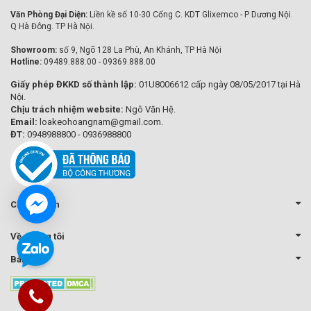
Văn Phòng Đại Diện:
Liền kề số 10-30 Cổng C. KDT Glixemco - P Dương Nội.
Q Hà Đông. TP Hà Nội.
Showroom:
số 9, Ngõ 128 La Phù, An Khánh, TP Hà Nội
Hotline:
09489.888.00 - 09369.888.00
Giấy phép ĐKKD số thành lập:
01U8006612 cấp ngày 08/05/2017 tại Hà
Nội.
Chịu trách nhiệm website:
Ngô Văn Hệ.
Email:
loakeohoangnam@gmail.com.
ĐT:
0948988800 - 0936988800
Chính sách
Về chúng tôi
Bản đồ