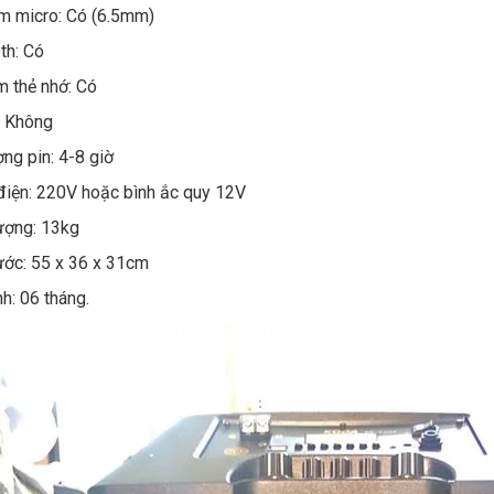
m micro: Có (6.5mm)
th: Có
 thẻ nhớ: Có
: Không
ợng pin: 4-8 giờ
iện: 220V hoặc bình ắc quy 12V
ượng: 13kg
ước: 55 x 36 x 31cm
h: 06 tháng.