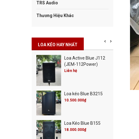
TRS Audio
Thương Hiệu Khác
LOA KÉO HAY NHẤT
Cột Blue Misic City
Loa Active Blue J112
0
(JEM-112Power)
00.000₫
Liên hệ
00.000₫
Cột Blue Live 30
Loa kéo Blue B3215
00.000₫
00.000₫
10.500.000₫
 Active Blue J115
Loa Kéo Blue B155
M-115Power)
18.000.000₫
 hệ