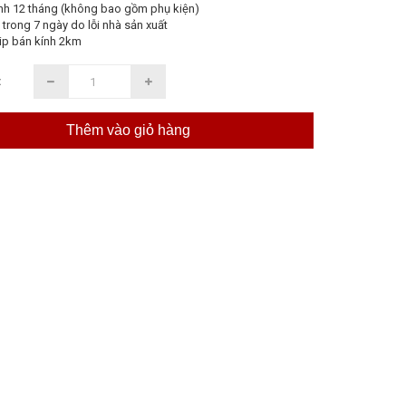
nh 12 tháng (không bao gồm phụ kiện)
 trong 7 ngày do lỗi nhà sản xuất
ip bán kính 2km
:
Thêm vào giỏ hàng