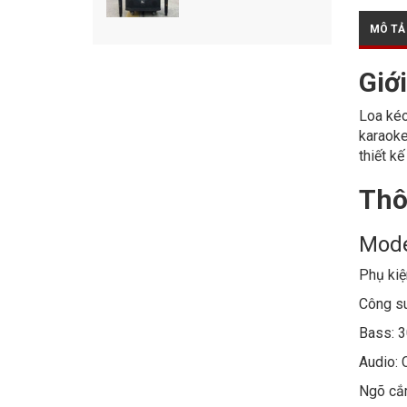
MÔ TẢ
Giớ
Loa kéo
karaoke
thiết k
Thô
Mode
Phụ kiệ
Công s
Bass: 
Audio: 
Ngõ cắ