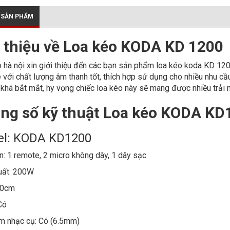
 SẢN PHẨM
i thiệu về Loa kéo KODA KD 1200
 hà nội xin giới thiệu đến các bạn sản phẩm loa kéo koda KD 1200
 với chất lượng âm thanh tốt, thích hợp sử dụng cho nhiều nhu 
ế khá bắt mắt, hy vọng chiếc loa kéo này sẽ mang được nhiều trải 
ng số kỹ thuật Loa kéo KODA KD
l: KODA KD1200
n: 1 remote, 2 micro không dây, 1 dây sạc
uất: 200W
30cm
Có
m nhạc cụ: Có (6.5mm)