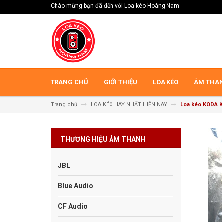
Chào mừng bạn đã đến với Loa kéo Hoàng Nam
TRANG CHỦ
GIỚI THIỆU
LOA KÉO
ÂM THAN
Trang chủ
LOA KÉO HAY NHẤT HIỆN NAY
Loa kéo KODA 
THƯƠNG HIỆU ÂM THANH
JBL
Blue Audio
CF Audio