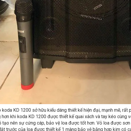
 koda KD 1200 sở hữu kiểu dáng thiết kế hiện đại, mạnh mẽ, rất ph
 hơn khi koda KD 1200 được thiết kế quai xách và tay kéo cùng v
 tạo nên sự cứng cáp, bảo vệ loa được tốt hơn. Vỏ loa được sơ
ặt trước của loa được thiết kế 1 màng bảo vệ bằng hợp kim có cá