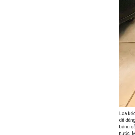
Loa kéo
dễ dàng
bằng gỗ
nước. M