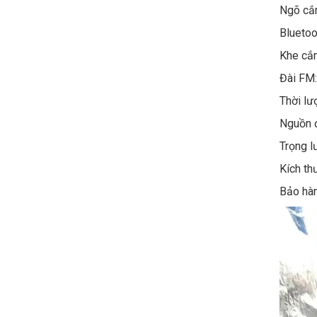
Ngõ cắ
Bluetoo
Khe cắm
Đài FM
Thời lư
Nguồn đ
Trọng l
Kích th
Bảo hàn