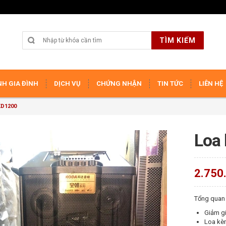
TÌM KIẾM
H GIA ĐÌNH
DỊCH VỤ
CHỨNG NHẬN
TIN TỨC
LIÊN HỆ
KD1200
Loa
2.750
Tổng quan
Giảm gi
Loa kè