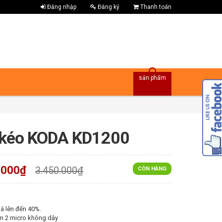
Đăng nhập
Đăng ký
Thanh toán
sản phẩm
 kéo KODA KD1200
.000₫
3.450.000₫
CÒN HÀNG
á lên đến 40%.
m 2 micro không dây