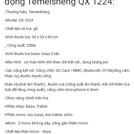
động Temeisheng QX 1224:
-Thương hiệu: Temeisheng
-Model: QX 1224
-Chất liệu vỏ loa: gỗ
-Kích thước loa :33 x 33 x 60 cm
_ Công suất: 200w
-Kích thước loa bass: bass 3 tấc
-Màn hình : có màn hình nhỏ theo dõi kết nối , dung lượng pin
-Các cổng kết nối :Cổng USB/ SD Card / MMC, Bluetooth, GT.IN(cổng cắm
nhạc cụ),Audio input( cổng
nhận và phát âm thanh), Audio out (cổng xuất âm thanh, kết nối thêm loa
Sub để tăng công suất), cổng cắm microphone 6.5mm
-Chức năng chỉnh trên loa:
+Phần nhạc: Bass, Treble
+Phần micro: mic.bass, mic.treble, echo
-Micro : 2 micro không dây, cổng gắn thêm micro
-Chất liệu thân micro : nhựa