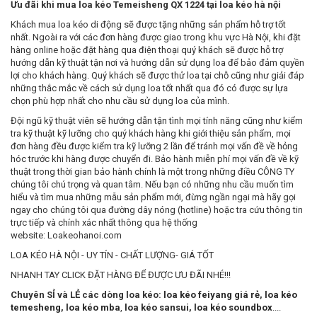
Ưu đãi khi mua loa kéo
Temeisheng QX 1224
tại loa kéo hà nội
Khách mua loa kéo di động sẽ được tặng những sản phẩm hỗ trợ tốt
nhất. Ngoài ra với các đơn hàng được giao trong khu vực Hà Nội, khi đặt
hàng online hoặc đặt hàng qua điện thoại quý khách sẽ được hỗ trợ
hướng dẫn kỹ thuật tận nơi và hướng dẫn sử dụng loa để bảo đảm quyền
lợi cho khách hàng. Quý khách sẽ được thử loa tại chỗ cũng như giải đáp
những thắc mắc về cách sử dụng loa tốt nhất qua đó có được sự lựa
chọn phù hợp nhất cho nhu cầu sử dụng loa của mình.
Đội ngũ kỹ thuật viên sẽ hướng dẫn tận tình mọi tính năng cũng như kiểm
tra kỹ thuật kỹ lưỡng cho quý khách hàng khi giới thiệu sản phẩm, mọi
đơn hàng đều được kiểm tra kỹ lưỡng 2 lần để tránh mọi vấn đề về hỏng
hóc trước khi hàng được chuyển đi. Bảo hành miễn phí mọi vấn đề về kỹ
thuật trong thời gian bảo hành chính là một trong những điều CÔNG TY
chúng tôi chú trọng và quan tâm. Nếu bạn có những nhu cầu muốn tìm
hiểu và tìm mua những mẫu sản phẩm mới, đừng ngần ngại mà hãy gọi
ngay cho chúng tôi qua đường dây nóng (hotline) hoặc tra cứu thông tin
trực tiếp và chính xác nhất thông qua hệ thống
website: Loakeohanoi.com
LOA KÉO HÀ NỘI - UY TÍN - CHẤT LƯỢNG- GIÁ TỐT
NHANH TAY CLICK ĐẶT HÀNG ĐỂ ĐƯỢC ƯU ĐÃI NHÉ!!!
Chuyên SỈ và LẺ các dòng loa kéo:
loa kéo feiyang giá rẻ
,
loa kéo
temesheng
,
loa kéo mba
,
loa kéo sansui
,
loa kéo soundbox
....