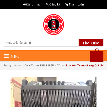
Đăng nhập
Đăng ký
Thanh toán
TÌM KIẾM
MENU
Trang chủ
LOA KÉO HAY NHẤT HIỆN NAY
Loa Kéo Temeisheng Qx1224