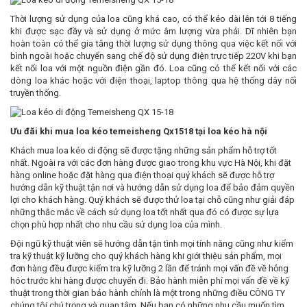
Thời lượng sử dụng của loa cũng khá cao, có thể kéo dài lên tới 8 tiếng
khi được sạc đầy và sử dụng ở mức âm lượng vừa phải. Dĩ nhiên bạn
hoàn toàn có thể gia tăng thời lượng sử dụng thông qua việc kết nối với
bình ngoài hoặc chuyển sang chế độ sử dụng điện trực tiếp 220V khi bạn
kết nối loa với một nguồn điện gần đó. Loa cũng có thể kết nối với các
dòng loa khác hoặc với điện thoại, laptop thông qua hệ thống dây nối
truyền thống.
Ưu đãi khi mua loa kéo
temeisheng Qx1518
tại loa kéo hà nội
Khách mua loa kéo di động sẽ được tặng những sản phẩm hỗ trợ tốt
nhất. Ngoài ra với các đơn hàng được giao trong khu vực Hà Nội, khi đặt
hàng online hoặc đặt hàng qua điện thoại quý khách sẽ được hỗ trợ
hướng dẫn kỹ thuật tận nơi và hướng dẫn sử dụng loa để bảo đảm quyền
lợi cho khách hàng. Quý khách sẽ được thử loa tại chỗ cũng như giải đáp
những thắc mắc về cách sử dụng loa tốt nhất qua đó có được sự lựa
chọn phù hợp nhất cho nhu cầu sử dụng loa của mình.
Đội ngũ kỹ thuật viên sẽ hướng dẫn tận tình mọi tính năng cũng như kiểm
tra kỹ thuật kỹ lưỡng cho quý khách hàng khi giới thiệu sản phẩm, mọi
đơn hàng đều được kiểm tra kỹ lưỡng 2 lần để tránh mọi vấn đề về hỏng
hóc trước khi hàng được chuyển đi. Bảo hành miễn phí mọi vấn đề về kỹ
thuật trong thời gian bảo hành chính là một trong những điều CÔNG TY
chúng tôi chú trọng và quan tâm. Nếu bạn có những nhu cầu muốn tìm