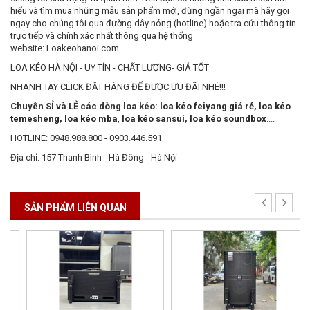
hiểu và tìm mua những mẫu sản phẩm mới, đừng ngần ngại mà hãy gọi
ngay cho chúng tôi qua đường dây nóng (hotline) hoặc tra cứu thông tin
trực tiếp và chính xác nhất thông qua hệ thống
website: Loakeohanoi.com
LOA KÉO HÀ NỘI - UY TÍN - CHẤT LƯỢNG- GIÁ TỐT
NHANH TAY CLICK ĐẶT HÀNG ĐỂ ĐƯỢC ƯU ĐÃI NHÉ!!!
Chuyên SỈ và LẺ các dòng loa kéo:
loa kéo feiyang giá rẻ
,
loa kéo
temesheng
,
loa kéo mba
,
loa kéo sansui
,
loa kéo soundbox
....
HOTLINE: 0948.988.800 - 0903.446.591
Địa chỉ: 157 Thanh Bình - Hà Đông - Hà Nội
SẢN PHẨM LIÊN QUAN