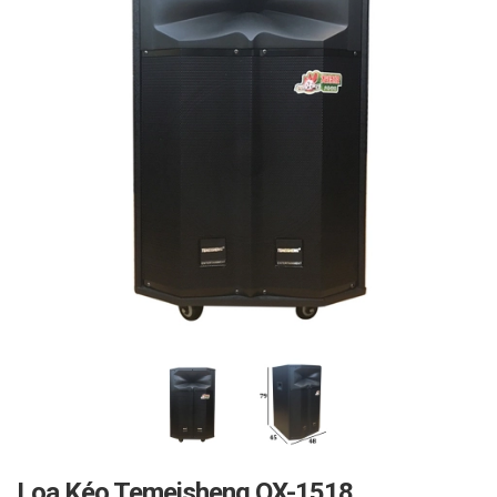
Loa Kéo Temeisheng QX-1518