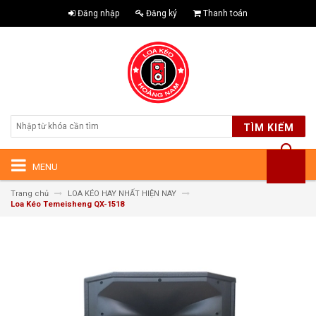
Đăng nhập
Đăng ký
Thanh toán
TÌM KIẾM
MENU
Trang chủ
LOA KÉO HAY NHẤT HIỆN NAY
Loa Kéo Temeisheng QX-1518