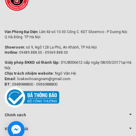
Văn Phòng Đại Diện:
Liền kề số 10-30 Cổng C. KDT Glixemco - P Dương Nội.
Q Hà Đông. TP Hà Nội.
Showroom:
số 9, Ngõ 128 La Phù, An Khánh, TP Hà Nội
Hotline:
09489.888.00 - 09369.888.00
Giấy phép ĐKKD số thành lập:
01U8006612 cấp ngày 08/05/2017 tại Hà
Nội.
Chịu trách nhiệm website:
Ngô Văn Hệ.
Email:
loakeohoangnam@gmail.com.
ĐT:
0948988800 - 0936988800
Chính sách
Về chúng tôi