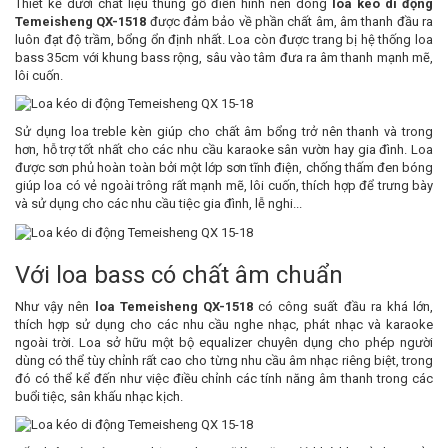
Thiết kế dưới chất liệu thùng gỗ điển hình nên dòng
loa kéo di động
Temeisheng QX-1518
được đảm bảo về phần chất âm, âm thanh đầu ra
luôn đạt độ trầm, bổng ổn định nhất. Loa còn được trang bị hệ thống loa
bass 35cm với khung bass rộng, sâu vào tâm đưa ra âm thanh mạnh mẽ,
lôi cuốn.
Sử dụng loa treble kèn giúp cho chất âm bổng trở nên thanh và trong
hơn, hỗ trợ tốt nhất cho các nhu cầu karaoke sân vườn hay gia đình. Loa
được sơn phủ hoàn toàn bởi một lớp sơn tĩnh điện, chống thấm đen bóng
giúp loa có vẻ ngoài trông rất mạnh mẽ, lôi cuốn, thích hợp để trưng bày
và sử dụng cho các nhu cầu tiệc gia đình, lễ nghi...
Với loa bass có chất âm chuẩn
Như vậy nên
loa Temeisheng QX-1518
có công suất đầu ra khá lớn,
thích hợp sử dụng cho các nhu cầu nghe nhạc, phát nhạc và karaoke
ngoài trời. Loa sở hữu một bộ equalizer chuyên dụng cho phép người
dùng có thể tùy chỉnh rất cao cho từng nhu cầu âm nhạc riêng biệt, trong
đó có thể kể đến như việc điều chỉnh các tính năng âm thanh trong các
buổi tiệc, sân khấu nhạc kịch.