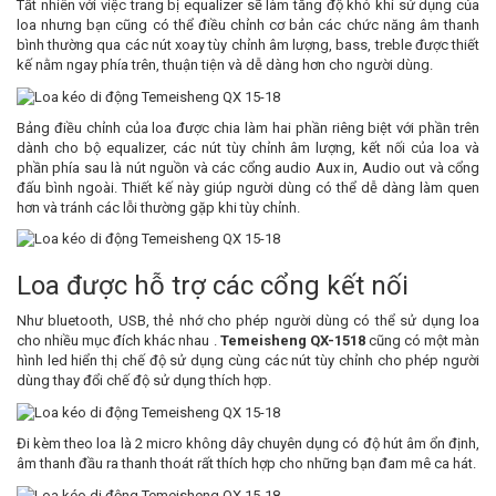
Tất nhiên với việc trang bị equalizer sẽ làm tăng độ khó khi sử dụng của
loa nhưng bạn cũng có thể điều chỉnh cơ bản các chức năng âm thanh
bình thường qua các nút xoay tùy chỉnh âm lượng, bass, treble được thiết
kế nằm ngay phía trên, thuận tiện và dễ dàng hơn cho người dùng.
Bảng điều chỉnh của loa được chia làm hai phần riêng biệt với phần trên
dành cho bộ equalizer, các nút tùy chỉnh âm lượng, kết nối của loa và
phần phía sau là nút nguồn và các cổng audio Aux in, Audio out và cổng
đấu bình ngoài. Thiết kế này giúp người dùng có thể dễ dàng làm quen
hơn và tránh các lỗi thường gặp khi tùy chỉnh.
Loa được hỗ trợ các cổng kết nối
Như bluetooth, USB, thẻ nhớ cho phép người dùng có thể sử dụng loa
cho nhiều mục đích khác nhau .
Temeisheng QX-1518
cũng có một màn
hình led hiển thị chế độ sử dụng cùng các nút tùy chỉnh cho phép người
dùng thay đổi chế độ sử dụng thích hợp.
Đi kèm theo loa là 2 micro không dây chuyên dụng có độ hút âm ổn định,
âm thanh đầu ra thanh thoát rất thích hợp cho những bạn đam mê ca hát.