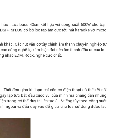
ệt hảo . Loa bass 40cm kết hợp với công suất 600W cho bạn
DSP-15PLUS có bộ lọc tạp âm cực tốt, hát karaoke với micro
ỉnh khác. Các nút vặn cơ tùy chỉnh âm thanh chuyên nghiệp từ
p các công nghệ lọc âm hiện đại nên âm thanh đầu ra của loa
òng nhạc EDM, Rock, nghe cực chất.
 Thật đơn giản khi bạn chỉ cần có điện thoại có thể kết nối
 ngay lập tức bắt đầu cuộc vui của mình mà chẳng cần những
ện trong có thể duy trì liên tục 3~6 tiếng tùy theo công suất
ình ngoài và đấu dây vào để giúp cho loa sử dụng được lâu