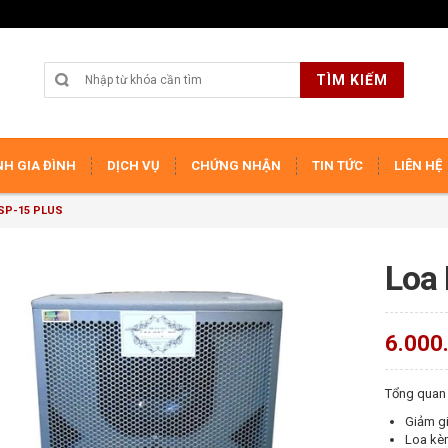
TÌM KIẾM
H GIA ĐÌNH
DỊCH VỤ
CHỨNG NHẬN
TIN TỨC
LIÊN HỆ
SP-15 PLUS
Loa
6.000
Tổng quan
Giảm gi
Loa kè