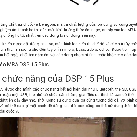
ững chỉ trau chuốt vẻ bè ngoài, mà cả chất lượng của loa cũng vô cùng tuy
 nghiệm âm thanh hoàn toàn mới. Khi thưởng thức âm nhạc, amply của loa MBA 
 chống hú tốt nhất trên các dòng loa di động hiện nay.
 khiển được đặt đằng sau loa, màn hình led hiển thị chế độ và các nút tùy ch
 âm thanh nhạc ra cho đến tùy chỉnh micro, bass, treble, echo… Được tích hợ
ạn bất ngờ, chất âm đầm ấm với các dòng nhạc trữ tình, chắc khỏe cho các d
 chức năng của DSP 15 Plus
u được cho mình các chức năng kết nối hiện đại như Bluetooth, thẻ SD, USB...
h hoặc một USB, thẻ nhớ có chứa sẵn những giai điệu ưa thích là bạn có thể
ắt tiền đầy dây nhợ. Thời lượng sử dụng của loa cũng tương đối dài với bình đi
và có thể sạc lại một cách dễ dàng sau đó, bạn cũng có thể sử dụng thêm b
dài cuộc vui.