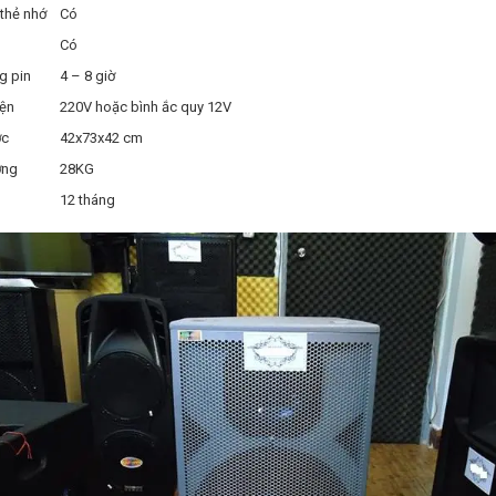
thẻ nhớ
Có
Có
g pin
4 – 8 giờ
ện
220V hoặc bình ắc quy 12V
ớc
42x73x42 cm
lượng
28KG
h
12 tháng