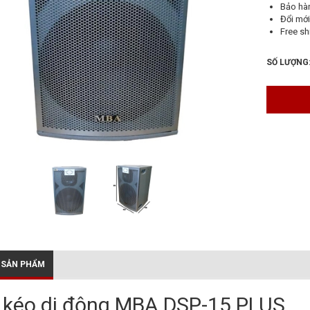
Bảo hà
Đổi mới
Free sh
SỐ LƯỢNG
 SẢN PHẨM
 kéo di động MBA DSP-15 PLUS