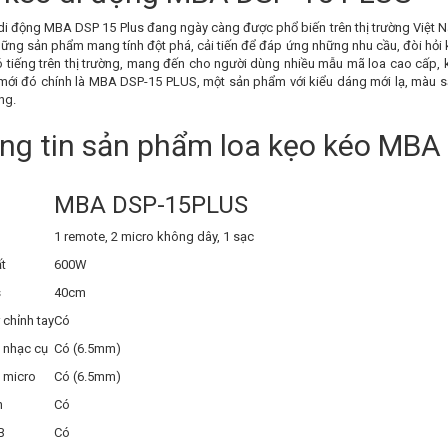
i động MBA DSP 15 Plus đang ngày càng được phổ biến trên thị trường Việt Na
ững sản phẩm mang tính đột phá, cải tiến để đáp ứng những nhu cầu, đòi hỏi 
có tiếng trên thị trường, mang đến cho người dùng nhiều mẫu mã loa cao cấp,
mới đó chính là MBA DSP-15 PLUS, một sản phẩm với kiểu dáng mới lạ, màu sắ
ng.
ng tin sản phẩm loa kẹo kéo MBA
MBA DSP-15PLUS
1 remote, 2 micro không dây, 1 sạc
t
600W
ss
40cm
 chỉnh tay
Có
 nhạc cụ
Có (6.5mm)
 micro
Có (6.5mm)
h
Có
USB
Có