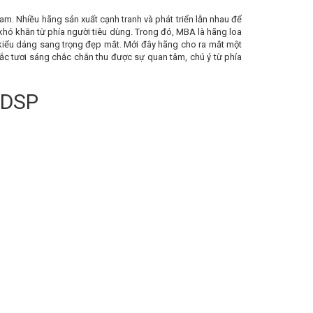
m. Nhiều hãng sản xuất cạnh tranh và phát triển lẫn nhau để
khó khăn từ phía người tiêu dùng. Trong đó, MBA là hãng loa
 kiểu dáng sang trọng đẹp mắt. Mới đây hãng cho ra mắt một
c tươi sáng chắc chắn thu được sự quan tâm, chú ý từ phía
 DSP