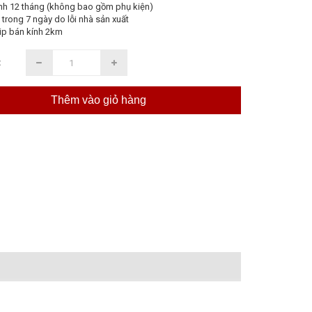
nh 12 tháng (không bao gồm phụ kiện)
 trong 7 ngày do lỗi nhà sản xuất
ip bán kính 2km
:
Thêm vào giỏ hàng