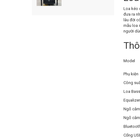
Loa kéo d
đưa ra nh
lâu đời 
mẫu loa 
người dù
Thô
Model
Phụ kiện
Công suấ
Loa Ba
Equalizer
Ngõ cắm
Ngõ cắm
Bluetoot
Cổng 