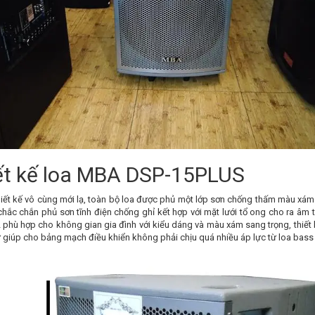
ết kế loa MBA DSP-15PLUS
hiết kế vô cùng mới lạ, toàn bộ loa được phủ một lớp sơn chống thấm màu xá
chắc chắn phủ sơn tĩnh điện chống ghỉ kết hợp với mặt lưới tổ ong cho ra âm 
 phù hợp cho không gian gia đình với kiểu dáng và màu xám sang trọng, thiế
 giúp cho bảng mạch điều khiển không phải chịu quá nhiều áp lực từ loa bass 