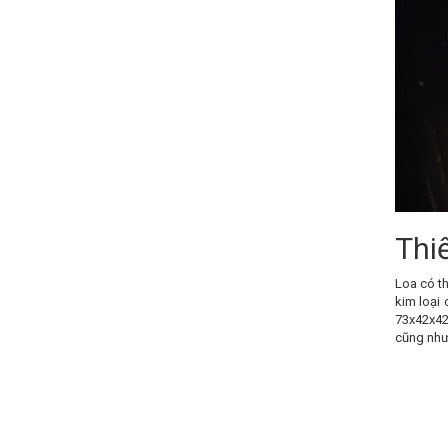
Thi
Loa có t
kim loại 
73x42x42
cũng như