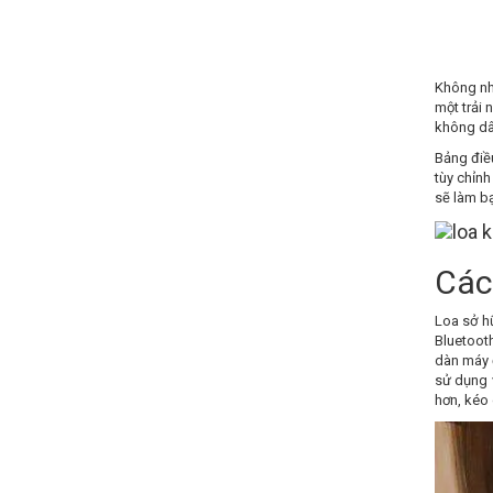
Không nh
một trải
không dây
Bảng điều
tùy chỉnh
sẽ làm b
Các
Loa sở hữ
Bluetoot
dàn máy đ
sử dụng 
hơn, kéo 