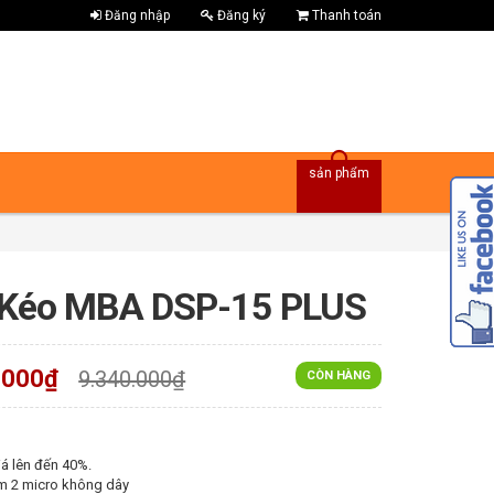
Đăng nhập
Đăng ký
Thanh toán
sản phẩm
 Kéo MBA DSP-15 PLUS
.000₫
9.340.000₫
CÒN HÀNG
á lên đến 40%.
m 2 micro không dây