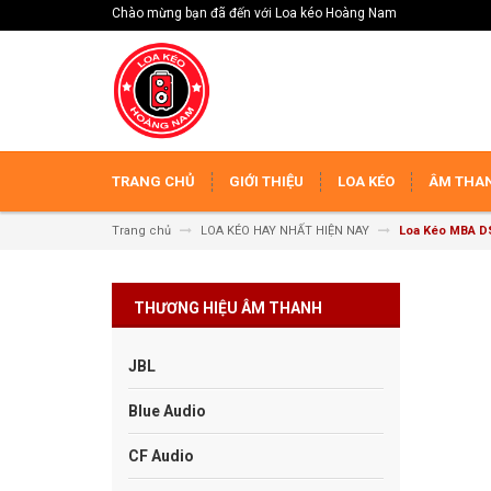
Chào mừng bạn đã đến với Loa kéo Hoàng Nam
TRANG CHỦ
GIỚI THIỆU
LOA KÉO
ÂM THAN
Trang chủ
LOA KÉO HAY NHẤT HIỆN NAY
Loa Kéo MBA D
THƯƠNG HIỆU ÂM THANH
JBL
Blue Audio
CF Audio