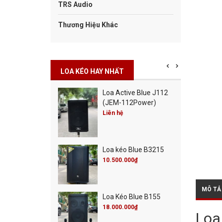
TRS Audio
Thương Hiệu Khác
LOA KÉO HAY NHẤT
Cột Blue Misic City
Loa Active Blue J112
0
(JEM-112Power)
00.000₫
Liên hệ
00.000₫
Cột Blue Live 30
Loa kéo Blue B3215
00.000₫
00.000₫
10.500.000₫
MÔ TẢ
 Active Blue J115
Loa Kéo Blue B155
M-115Power)
18.000.000₫
Loa
 hệ