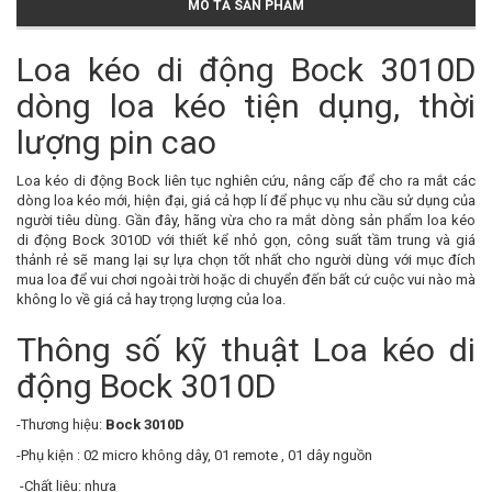
MÔ TẢ SẢN PHẨM
Loa kéo di động Bock 3010D
dòng loa kéo tiện dụng, thời
lượng pin cao
Loa kéo di động Bock liên tục nghiên cứu, nâng cấp để cho ra mắt các
dòng loa kéo mới, hiện đại, giá cả hợp lí để phục vụ nhu cầu sử dụng của
người tiêu dùng. Gần đây, hãng vừa cho ra mắt dòng sản phẩm loa kéo
di động Bock 3010D với thiết kể nhỏ gọn, công suất tầm trung và giá
thảnh rẻ sẽ mang lại sự lựa chọn tốt nhất cho người dùng với mục đích
mua loa để vui chơi ngoài trời hoặc di chuyển đến bất cứ cuộc vui nào mà
không lo về giá cả hay trọng lượng của loa.
Thông số kỹ thuật Loa kéo di
động Bock 3010D
-Thương hiệu:
Bock 3010D
-Phụ kiện : 02 micro không dây, 01 remote , 01 dây nguồn
-Chất liệu: nhựa