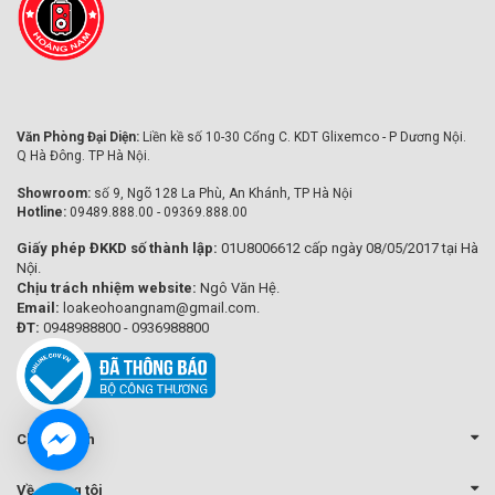
Văn Phòng Đại Diện:
Liền kề số 10-30 Cổng C. KDT Glixemco - P Dương Nội.
Q Hà Đông. TP Hà Nội.
Showroom:
số 9, Ngõ 128 La Phù, An Khánh, TP Hà Nội
Hotline:
09489.888.00 - 09369.888.00
Giấy phép ĐKKD số thành lập:
01U8006612 cấp ngày 08/05/2017 tại Hà
Nội.
Chịu trách nhiệm website:
Ngô Văn Hệ.
Email:
loakeohoangnam@gmail.com.
ĐT:
0948988800 - 0936988800
Chính sách
Về chúng tôi