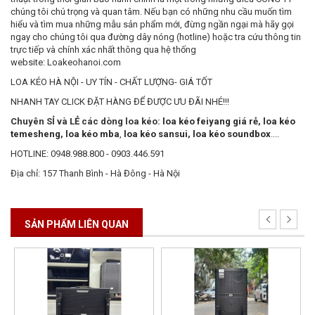
chúng tôi chú trọng và quan tâm. Nếu bạn có những nhu cầu muốn tìm
hiểu và tìm mua những mẫu sản phẩm mới, đừng ngần ngại mà hãy gọi
ngay cho chúng tôi qua đường dây nóng (hotline) hoặc tra cứu thông tin
trực tiếp và chính xác nhất thông qua hệ thống
website: Loakeohanoi.com
LOA KÉO HÀ NỘI - UY TÍN - CHẤT LƯỢNG- GIÁ TỐT
NHANH TAY CLICK ĐẶT HÀNG ĐỂ ĐƯỢC ƯU ĐÃI NHÉ!!!
Chuyên SỈ và LẺ các dòng loa kéo:
loa kéo feiyang giá rẻ
,
loa kéo
temesheng
,
loa kéo mba
,
loa kéo sansui
,
loa kéo soundbox
....
HOTLINE: 0948.988.800 - 0903.446.591
Địa chỉ: 157 Thanh Bình - Hà Đông - Hà Nội
SẢN PHẨM LIÊN QUAN