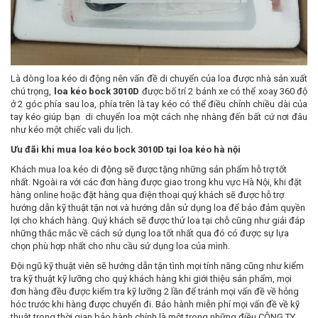
Là dòng loa kéo di động nên vấn đề di chuyển của loa được nhà sản xuất
chú trọng,
loa kéo bock 3010D
được bố trí 2 bánh xe có thể xoay 360 độ
ở 2 góc phía sau loa, phía trên là tay kéo có thể điều chỉnh chiều dài của
tay kéo giúp bạn di chuyển loa một cách nhẹ nhàng đến bất cứ nơi đâu
như kéo một chiếc vali du lịch.
Ưu đãi khi mua loa kéo
bock 3010D
tại loa kéo hà nội
Khách mua loa kéo di động sẽ được tặng những sản phẩm hỗ trợ tốt
nhất. Ngoài ra với các đơn hàng được giao trong khu vực Hà Nội, khi đặt
hàng online hoặc đặt hàng qua điện thoại quý khách sẽ được hỗ trợ
hướng dẫn kỹ thuật tận nơi và hướng dẫn sử dụng loa để bảo đảm quyền
lợi cho khách hàng. Quý khách sẽ được thử loa tại chỗ cũng như giải đáp
những thắc mắc về cách sử dụng loa tốt nhất qua đó có được sự lựa
chọn phù hợp nhất cho nhu cầu sử dụng loa của mình.
Đội ngũ kỹ thuật viên sẽ hướng dẫn tận tình mọi tính năng cũng như kiểm
tra kỹ thuật kỹ lưỡng cho quý khách hàng khi giới thiệu sản phẩm, mọi
đơn hàng đều được kiểm tra kỹ lưỡng 2 lần để tránh mọi vấn đề về hỏng
hóc trước khi hàng được chuyển đi. Bảo hành miễn phí mọi vấn đề về kỹ
thuật trong thời gian bảo hành chính là một trong những điều CÔNG TY