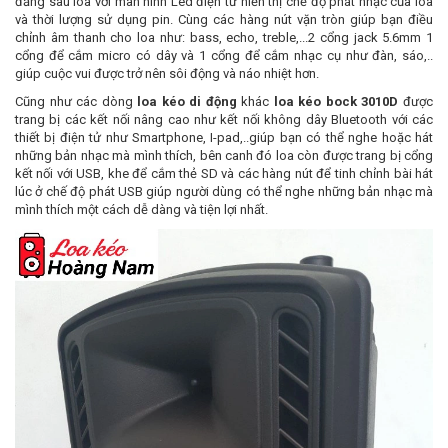
đằng sau loa với màn hình Led điện tử hiển thị chế độ phát nhạc của loa
và thời lượng sử dụng pin. Cùng các hàng nút vặn tròn giúp bạn điều
chỉnh âm thanh cho loa như: bass, echo, treble,...2 cổng jack 5.6mm 1
cổng để cắm micro có dây và 1 cổng để cắm nhạc cụ như đàn, sáo,..
giúp cuộc vui được trở nên sôi động và náo nhiệt hơn.
Cũng như các dòng
loa kéo di động
khác
loa kéo bock 3010D
được
trang bị các kết nối nâng cao như kết nối không dây Bluetooth với các
thiết bị điện tử như Smartphone, I-pad,..giúp bạn có thể nghe hoặc hát
những bản nhạc mà mình thích, bên canh đó loa còn được trang bị cổng
kết nối với USB, khe để cắm thẻ SD và các hàng nút để tinh chỉnh bài hát
lúc ở chế độ phát USB giúp người dùng có thể nghe những bản nhạc mà
mình thích một cách dễ dàng và tiện lợi nhất.