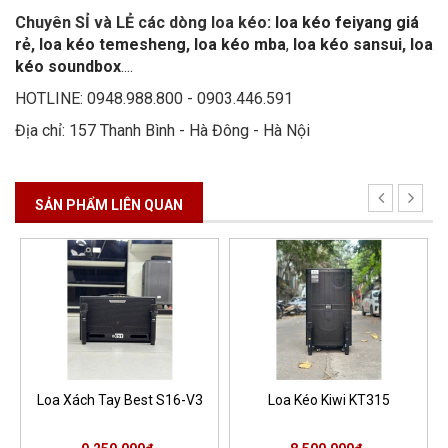
Chuyên SỈ và LẺ các dòng loa kéo:
loa kéo feiyang giá
rẻ
,
loa kéo temesheng
,
loa kéo mba
,
loa kéo sansui
,
loa
kéo soundbox
....
HOTLINE: 0948.988.800 - 0903.446.591
Địa chỉ: 157 Thanh Bình - Hà Đông - Hà Nội
SẢN PHẨM LIÊN QUAN
Loa Xách Tay Best S16-V3
Loa Kéo Kiwi KT315