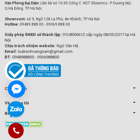
Văn Phòng Đại Diện:
Liền kề số 10-30 Cổng C. KDT Glixemco - P Dương Nội.
Q Hà Đông. TP Hà Nội.
Showroom:
số 9, Ngõ 128 La Phù, An Khánh, TP Hà Nội
Hotline:
09489.888.00 - 09369.888.00
Giấy phép ĐKKD số thành lập:
01U8006612 cấp ngày 08/05/2017 tại Hà
Nội.
Chịu trách nhiệm website:
Ngô Văn Hệ.
Email:
loakeohoangnam@gmail.com.
ĐT:
0948988800 - 0936988800
Chính sách
Về chúng tôi
Bản đồ