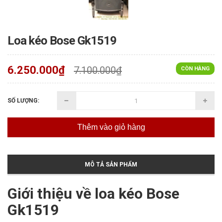
Loa kéo Bose Gk1519
6.250.000₫
7.100.000₫
CÒN HÀNG
SỐ LƯỢNG:
Thêm vào giỏ hàng
MÔ TẢ SẢN PHẨM
Giới thiệu về loa kéo Bose
Gk1519