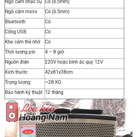
Ngõ cắm nhạc cụ
Có (6.5mm)
Ngõ cắm micro
Có (6.5mm)
Bluetooth
Có
Cổng USB
Có
Khe cắm thẻ nhớ
Có
Thời lượng pin
4 – 8 giờ
Nguồn điện
220V hoặc bình ắc quy 12V
Kích thước
42x81x38cm
Trọng lượng
~28 KG
Bảo hành kỹ thuật
12 tháng