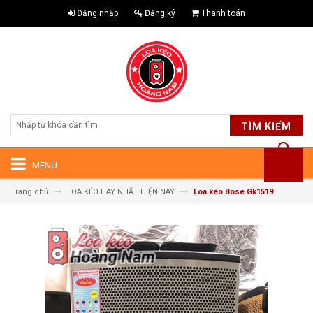
Đăng nhập
Đăng ký
Thanh toán
TÌM KIẾM
MENU
Trang chủ
LOA KÉO HAY NHẤT HIỆN NAY
Loa kéo Bose Gk1519