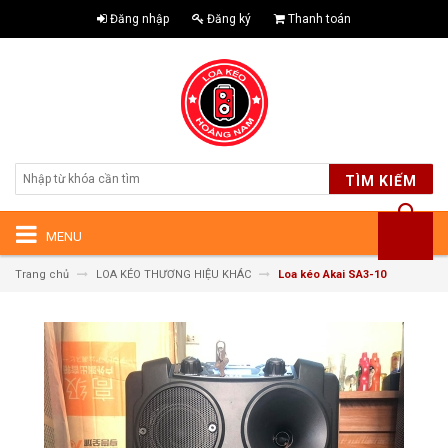
Đăng nhập
Đăng ký
Thanh toán
TÌM KIẾM
MENU
Trang chủ
LOA KÉO THƯƠNG HIỆU KHÁC
Loa kéo Akai SA3-10