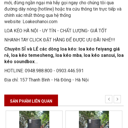
mới, đừng ngần ngại mà hãy gọi ngay cho chúng tôi qua
đường dây nóng (hotline) hoặc tra cứu thông tin trực tiếp và
chính xác nhất thông qua hệ thống
website: Loakeohanoi.com
LOA KÉO HÀ NỘI - UY TÍN - CHẤT LƯỢNG- GIÁ TỐT
NHANH TAY CLICK ĐẶT HÀNG ĐỂ ĐƯỢC ƯU ĐÃI NHÉ!!!
Chuyên SỈ và LẺ các dòng loa kéo:
loa kéo feiyang giá
rẻ
,
loa kéo temesheng
,
loa kéo mba
,
loa kéo sansui
,
loa
kéo soundbox
....
HOTLINE: 0948.988.800 - 0903.446.591
Địa chỉ: 157 Thanh Bình - Hà Đông - Hà Nội
SẢN PHẨM LIÊN QUAN