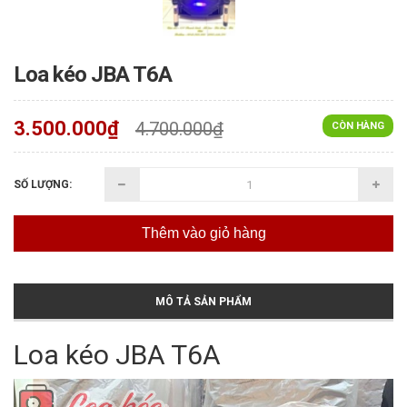
Loa kéo JBA T6A
3.500.000₫
4.700.000₫
CÒN HÀNG
SỐ LƯỢNG:
Thêm vào giỏ hàng
MÔ TẢ SẢN PHẨM
Loa kéo JBA T6A