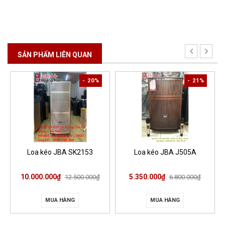
SẢN PHẨM LIÊN QUAN
- 20%
- 21%
Loa kéo JBA SK2153
Loa kéo JBA J505A
10.000.000₫
5.350.000₫
12.500.000₫
6.800.000₫
MUA HÀNG
MUA HÀNG