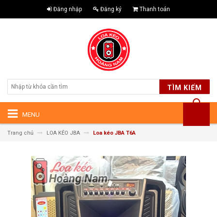
Đăng nhập
Đăng ký
Thanh toán
TÌM KIẾM
MENU
Trang chủ
LOA KÉO JBA
Loa kéo JBA T6A