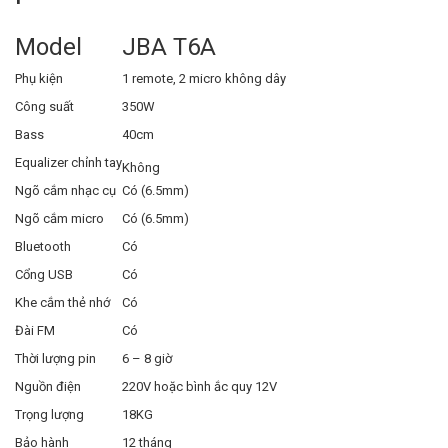
Model
JBA T6A
Phụ kiện
1 remote, 2 micro không dây
Công suất
350W
Bass
40cm
Equalizer chỉnh tay
Không
Ngõ cắm nhạc cụ
Có (6.5mm)
Ngõ cắm micro
Có (6.5mm)
Bluetooth
Có
Cổng USB
Có
Khe cắm thẻ nhớ
Có
Đài FM
Có
Thời lượng pin
6 – 8 giờ
Nguồn điện
220V hoặc bình ắc quy 12V
Trọng lượng
18KG
Bảo hành
12 tháng