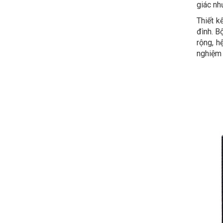
giác nh
Thiết k
đình. B
rộng, h
nghiệm 