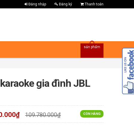
Đăng nhập
Đăng ký
Thanh toán
sản phẩm
karaoke gia đình JBL
0.000₫
109.780.000₫
CÒN HÀNG