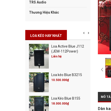
TRS Audio
Thương Hiệu Khác
LOA KÉO HAY NHẤT
Cột Blue Misic City
Loa Active Blue J112
0
(JEM-112Power)
00.000₫
Liên hệ
00.000₫
Cột Blue Live 30
Loa kéo Blue B3215
00.000₫
00.000₫
10.500.000₫
MÔ TẢ
 Active Blue J115
Loa Kéo Blue B155
M-115Power)
18.000.000₫
Dàn ka
 hệ