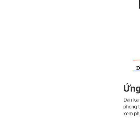
Ứng
Dàn kar
phòng t
xem phi