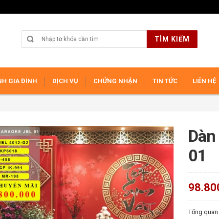
TÌM KIẾM
H GIA ĐÌNH
DỊCH VỤ
CHỨNG NHẬN
TIN TỨC
LIÊN HỆ
Dàn 
01
98.80
Tổng quan