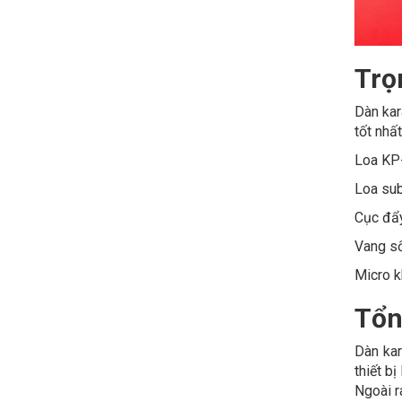
Trọ
Dàn kar
tốt nhất
Loa KP
Loa su
Cục đẩ
Vang s
Micro 
Tổn
Dàn kar
thiết b
Ngoài r