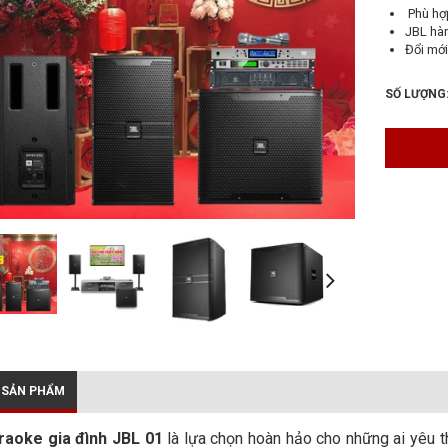
Phù hợ
JBL hà
Đổi mới
SỐ LƯỢNG
 SẢN PHẨM
raoke gia đình JBL 01
là lựa chọn hoàn hảo cho những ai yêu t