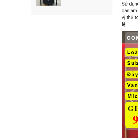
Sử dụng
dàn âm 
vị thế 
lệ.