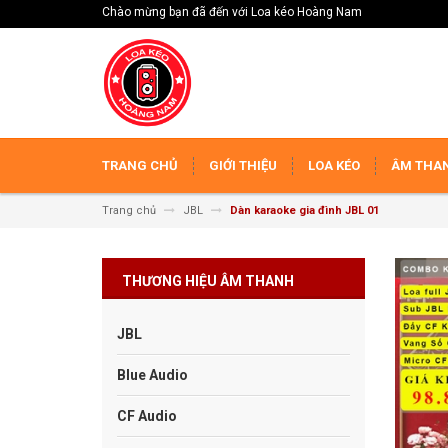
Chào mừng bạn đã đến với Loa kéo Hoàng Nam
TRANG CHỦ
GIỚI THIỆU
LOA KÉO
ÂM THAN
Trang chủ
JBL
Dàn karaoke gia đình JBL 01
THƯƠNG HIỆU ÂM THANH
JBL
Blue Audio
CF Audio