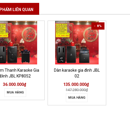
PHẨM LIÊN QUAN
- 8%
m Thanh Karaoke Gia
Dàn karaoke gia đình JBL
Đình JBL KP8052
02
36.000.000₫
135.000.000₫
147.280.000₫
MUA HÀNG
MUA HÀNG