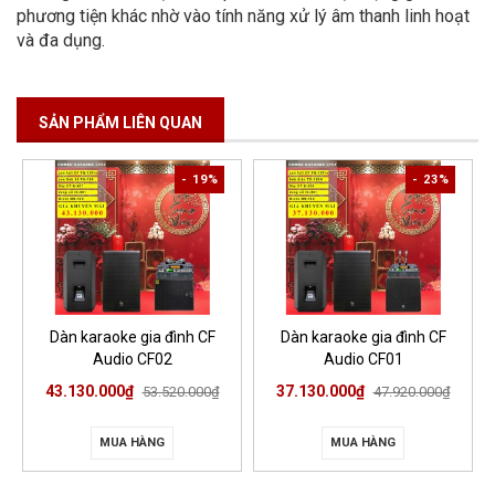
phương tiện khác nhờ vào tính năng xử lý âm thanh linh hoạt
và đa dụng.
SẢN PHẨM LIÊN QUAN
- 19%
- 23%
Dàn karaoke gia đình CF
Dàn karaoke gia đình CF
Audio CF02
Audio CF01
43.130.000₫
37.130.000₫
53.520.000₫
47.920.000₫
MUA HÀNG
MUA HÀNG