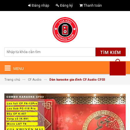
Đăng nhập
Đăng ký
Thanh toán
TÌM KIẾM
MENU
Trang chủ
CF Audio
Dàn karaoke gia đình CF Audio CF03